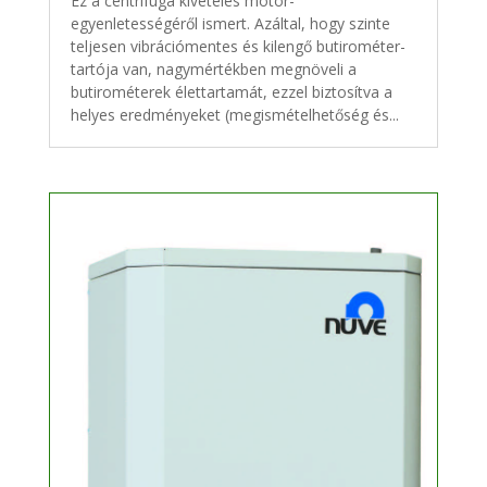
Ez a centrifuga kivételes motor-
egyenletességéről ismert. Azáltal, hogy szinte
teljesen vibrációmentes és kilengő butirométer-
tartója van, nagymértékben megnöveli a
butirométerek élettartamát, ezzel biztosítva a
helyes eredményeket (megismételhetőség és...