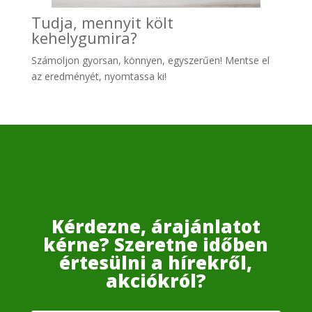
Tudja, mennyit költ
kehelygumira?
Számoljon gyo
rsan, könnyen, egyszerűen! Mentse el
az eredményét, nyomtassa ki!
Kérdezne, árajánlatot
kérne? Szeretne időben
értesülni a hírekről,
akciókról?