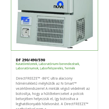
DF 290/490/590
Kutatóintézetek
,
Laboratóriumi berendezések
,
Laboratóriumok
,
Laborfelszerelés
,
Termék
DirectFREEZE™ -86ºC ultra alacsony
hőmérsékletű mélyhűtők az N-Smart™
vezérlőrendszerrel A minták végső védelmét az
biztosítja, hogy a hűtőtekercseket a polcok
belsejében helyezzük el, így biztosítva a
leghatékonyabb hőelvonást. A DirectFREEZE™
segítségével nem a...