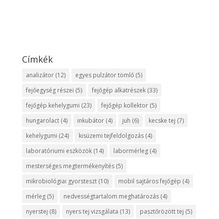
Címkék
analizátor
(12)
egyes pulzátor tömlő
(5)
fejőegység részei
(5)
fejőgép alkatrészek
(33)
fejőgép kehelygumi
(23)
fejőgép kollektor
(5)
hungarolact
(4)
inkubátor
(4)
juh
(6)
kecske tej
(7)
kehelygumi
(24)
kisüzemi tejfeldolgozás
(4)
laboratóriumi eszközök
(14)
labormérleg
(4)
mesterséges megtermékenyítés
(5)
mikrobiológiai gyorsteszt
(10)
mobil sajtáros fejőgép
(4)
mérleg
(5)
nedvességtartalom meghatározás
(4)
nyerstej
(8)
nyers tej vizsgálata
(13)
pasztőrözött tej
(5)