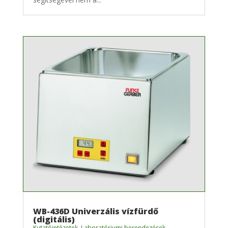
WB-436D Univerzális vízfürdő
(digitális)
Kutatóintézetek
,
Laboratóriumi berendezések
,