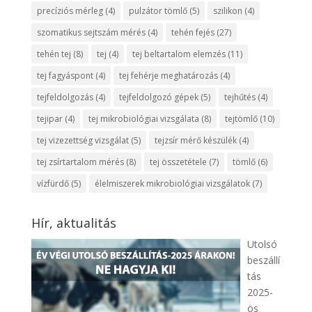
precíziós mérleg
(4)
pulzátor tömlő
(5)
szilikon
(4)
szomatikus sejtszám mérés
(4)
tehén fejés
(27)
tehén tej
(8)
tej
(4)
tej beltartalom elemzés
(11)
tej fagyáspont
(4)
tej fehérje meghatározás
(4)
tejfeldolgozás
(4)
tejfeldolgozó gépek
(5)
tejhűtés
(4)
tejipar
(4)
tej mikrobiológiai vizsgálata
(8)
tejtömlő
(10)
tej vizezettség vizsgálat
(5)
tejzsír mérő készülék
(4)
tej zsírtartalom mérés
(8)
tej összetétele
(7)
tömlő
(6)
vízfürdő
(5)
élelmiszerek mikrobiológiai vizsgálatok
(7)
Hír, aktualitás
Utolsó
beszállí
tás
2025-
ös