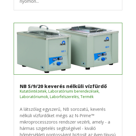
nyomon...
NB 5/9/20 keverés nélküli vízfürdő
Kutatóintézetek
,
Laboratóriumi berendezések
,
Laboratóriumok
,
Laborfelszerelés
,
Termék
A látszólag egyszerű, NB sorozatú, keverés
nélküli vízfürdőket mégis az N-Prime™
mikroprocesszoros rendszer vezérli, amely - a
hármas szigetelés segítségével - kiváló
hőmérsékleti pontosságot biztosít az ilyen típusú