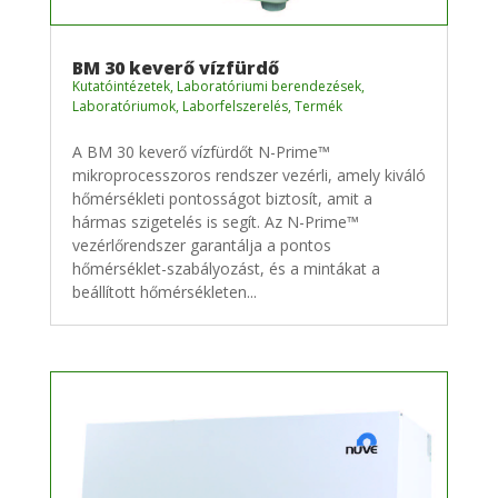
BM 30 keverő vízfürdő
Kutatóintézetek
,
Laboratóriumi berendezések
,
Laboratóriumok
,
Laborfelszerelés
,
Termék
A BM 30 keverő vízfürdőt N-Prime™
mikroprocesszoros rendszer vezérli, amely kiváló
hőmérsékleti pontosságot biztosít, amit a
hármas szigetelés is segít. Az N-Prime™
vezérlőrendszer garantálja a pontos
hőmérséklet-szabályozást, és a mintákat a
beállított hőmérsékleten...