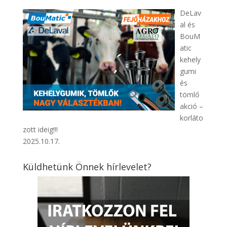
DeLav
al és
BouM
atic
kehely
gumi
és
tömlő
akció –
korláto
zott ideig!!!
2025.10.17.
Küldhetünk Önnek hírlevelet?