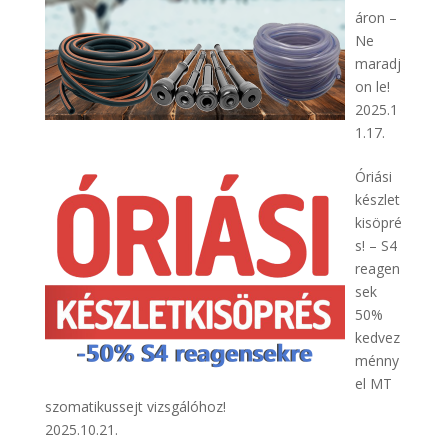
áron –
Ne
maradj
on le!
2025.1
1.17.
Óriási
készlet
kisöpré
s! – S4
reagen
sek
50%
kedvez
ménny
el MT
szomatikussejt vizsgálóhoz!
2025.10.21.