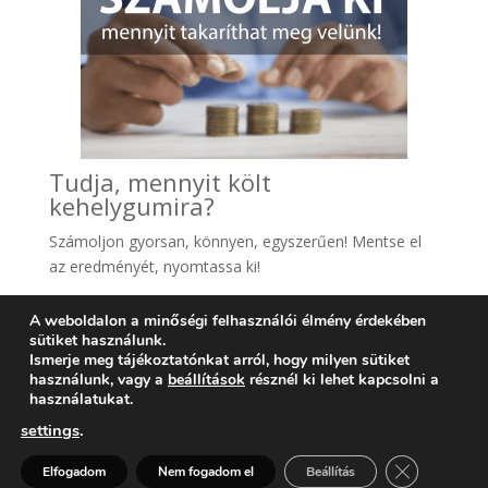
Tudja, mennyit költ
kehelygumira?
Számoljon gyo
rsan, könnyen, egyszerűen! Mentse el
az eredményét, nyomtassa ki!
A weboldalon a minőségi felhasználói élmény érdekében
sütiket használunk.
Ismerje meg tájékoztatónkat arról, hogy milyen sütiket
használunk, vagy a
beállítások
résznél ki lehet kapcsolni a
használatukat.
settings
.
Kérdése van? Segítünk >
Close GDPR 
Elfogadom
Nem fogadom el
Beállítás