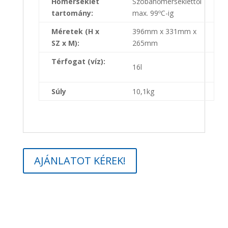
Hőmérséklet
Szobahőmérséklettől
tartomány:
max. 99ºC-ig
Méretek (H x
396mm x 331mm x
SZ x M):
265mm
Térfogat (víz):
16l
Súly
10,1kg
AJÁNLATOT KÉREK!