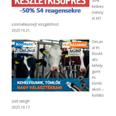
50%
kedvez
ménny
el MT
szomatikussejt vizsgálóhoz!
2025.10.21.
DeLav
al és
BouM
atic
kehely
gumi
és
tömlő
akció –
korláto
zott ideig!!!
2025.10.17.