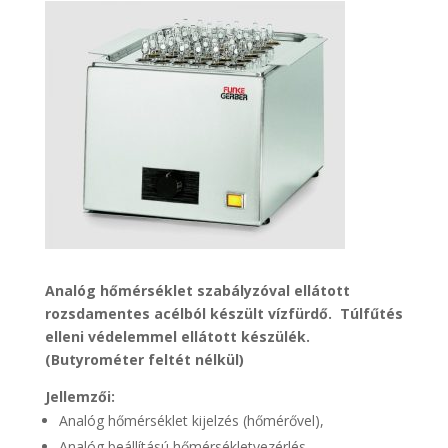
Analóg hőmérséklet szabályzóval ellátott
rozsdamentes acélból készült vízfürdő. Túlfűtés
elleni védelemmel ellátott készülék.
(Butyrométer feltét nélkül)
Jellemzői:
Analóg hőmérséklet kijelzés (hőmérővel),
Analóg beállítású hőmérsékletvezérlés,