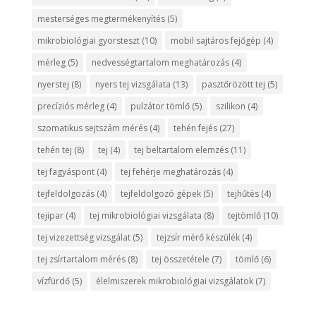
mesterséges megtermékenyítés
(5)
mikrobiológiai gyorsteszt
(10)
mobil sajtáros fejőgép
(4)
mérleg
(5)
nedvességtartalom meghatározás
(4)
nyerstej
(8)
nyers tej vizsgálata
(13)
pasztőrözött tej
(5)
precíziós mérleg
(4)
pulzátor tömlő
(5)
szilikon
(4)
szomatikus sejtszám mérés
(4)
tehén fejés
(27)
tehén tej
(8)
tej
(4)
tej beltartalom elemzés
(11)
tej fagyáspont
(4)
tej fehérje meghatározás
(4)
tejfeldolgozás
(4)
tejfeldolgozó gépek
(5)
tejhűtés
(4)
tejipar
(4)
tej mikrobiológiai vizsgálata
(8)
tejtömlő
(10)
tej vizezettség vizsgálat
(5)
tejzsír mérő készülék
(4)
tej zsírtartalom mérés
(8)
tej összetétele
(7)
tömlő
(6)
vízfürdő
(5)
élelmiszerek mikrobiológiai vizsgálatok
(7)