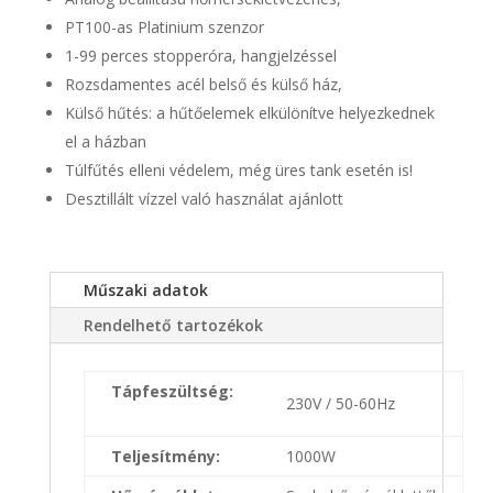
PT100-as Platinium szenzor
1-99 perces stopperóra, hangjelzéssel
Rozsdamentes acél belső és külső ház,
Külső hűtés: a hűtőelemek elkülönítve helyezkednek
el a házban
Túlfűtés elleni védelem, még üres tank esetén is!
Desztillált vízzel való használat ajánlott
Műszaki adatok
Rendelhető tartozékok
Tápfeszültség:
230V / 50-60Hz
Teljesítmény:
1000W