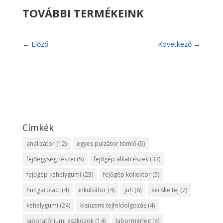
TOVÁBBI TERMÉKEINK
←
Előző
Következő
→
Címkék
analizátor
(12)
egyes pulzátor tömlő
(5)
fejőegység részei
(5)
fejőgép alkatrészek
(33)
fejőgép kehelygumi
(23)
fejőgép kollektor
(5)
hungarolact
(4)
inkubátor
(4)
juh
(6)
kecske tej
(7)
kehelygumi
(24)
kisüzemi tejfeldolgozás
(4)
laboratóriumi eszközök
(14)
labormérleg
(4)