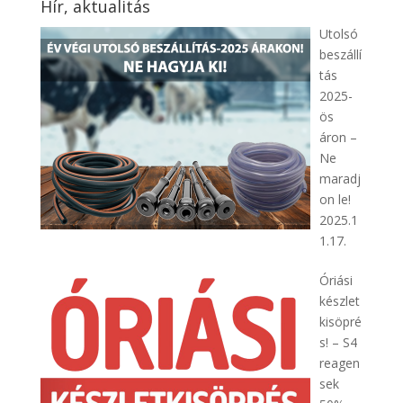
Hír, aktualitás
Utolsó
beszállí
tás
2025-
ös
áron –
Ne
maradj
on le!
2025.1
1.17.
Óriási
készlet
kisöpré
s! – S4
reagen
sek