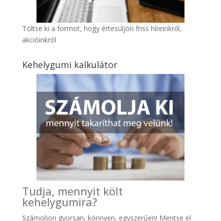
Töltse ki a formot, hogy értesüljön friss híreinkről,
akcióinkról
Kehelygumi kalkulátor
Tudja, mennyit költ
kehelygumira?
Számoljon gyo
rsan, könnyen, egyszerűen! Mentse el