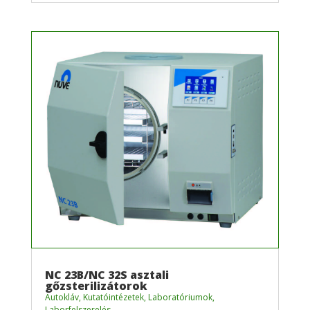
NC 23B/NC 32S asztali
gőzsterilizátorok
Autokláv
,
Kutatóintézetek
,
Laboratóriumok
,
Laborfelszerelés