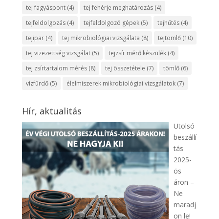
tej fagyáspont
(4)
tej fehérje meghatározás
(4)
tejfeldolgozás
(4)
tejfeldolgozó gépek
(5)
tejhűtés
(4)
tejipar
(4)
tej mikrobiológiai vizsgálata
(8)
tejtömlő
(10)
tej vizezettség vizsgálat
(5)
tejzsír mérő készülék
(4)
tej zsírtartalom mérés
(8)
tej összetétele
(7)
tömlő
(6)
vízfürdő
(5)
élelmiszerek mikrobiológiai vizsgálatok
(7)
Hír, aktualitás
Utolsó
beszállí
tás
2025-
ös
áron –
Ne
maradj
on le!