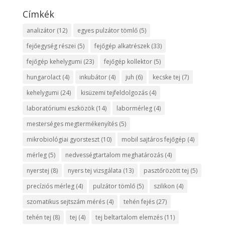
Címkék
analizátor
(12)
egyes pulzátor tömlő
(5)
fejőegység részei
(5)
fejőgép alkatrészek
(33)
fejőgép kehelygumi
(23)
fejőgép kollektor
(5)
hungarolact
(4)
inkubátor
(4)
juh
(6)
kecske tej
(7)
kehelygumi
(24)
kisüzemi tejfeldolgozás
(4)
laboratóriumi eszközök
(14)
labormérleg
(4)
mesterséges megtermékenyítés
(5)
mikrobiológiai gyorsteszt
(10)
mobil sajtáros fejőgép
(4)
mérleg
(5)
nedvességtartalom meghatározás
(4)
nyerstej
(8)
nyers tej vizsgálata
(13)
pasztőrözött tej
(5)
precíziós mérleg
(4)
pulzátor tömlő
(5)
szilikon
(4)
szomatikus sejtszám mérés
(4)
tehén fejés
(27)
tehén tej
(8)
tej
(4)
tej beltartalom elemzés
(11)