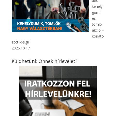
atic
kehely
gumi
és
tömlő
akció –
korláto
zott ideig!!!
2025.10.17.
Küldhetünk Önnek hírlevelet?