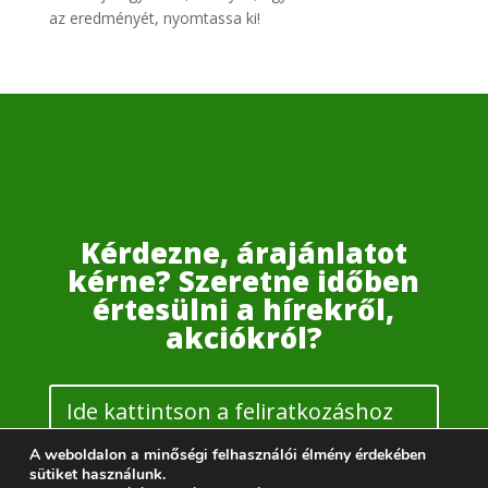
az eredményét, nyomtassa ki!
Kérdezne, árajánlatot
kérne? Szeretne időben
értesülni a hírekről,
akciókról?
Ide kattintson a feliratkozáshoz
vagy ajánlakéréshez
A weboldalon a minőségi felhasználói élmény érdekében
sütiket használunk.