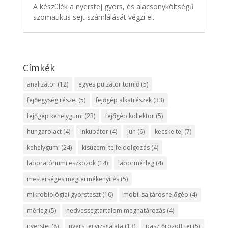
A készülék a nyerstej gyors, és alacsonyköltségű
szomatikus sejt számlálását végzi el.
Címkék
analizátor
(12)
egyes pulzátor tömlő
(5)
fejőegység részei
(5)
fejőgép alkatrészek
(33)
fejőgép kehelygumi
(23)
fejőgép kollektor
(5)
hungarolact
(4)
inkubátor
(4)
juh
(6)
kecske tej
(7)
kehelygumi
(24)
kisüzemi tejfeldolgozás
(4)
laboratóriumi eszközök
(14)
labormérleg
(4)
mesterséges megtermékenyítés
(5)
mikrobiológiai gyorsteszt
(10)
mobil sajtáros fejőgép
(4)
mérleg
(5)
nedvességtartalom meghatározás
(4)
nyerstej
(8)
nyers tej vizsgálata
(13)
pasztőrözött tej
(5)