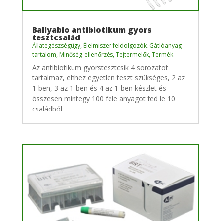
Ballyabio antibiotikum gyors
tesztcsalád
Állategészségügy
,
Élelmiszer feldolgozók
,
Gátlóanyag
tartalom
,
Minőség-ellenőrzés
,
Tejtermelők
,
Termék
Az antibiotikum gyorstesztcsík 4 sorozatot
tartalmaz, ehhez egyetlen teszt szükséges, 2 az
1-ben, 3 az 1-ben és 4 az 1-ben készlet és
összesen mintegy 100 féle anyagot fed le 10
családból.