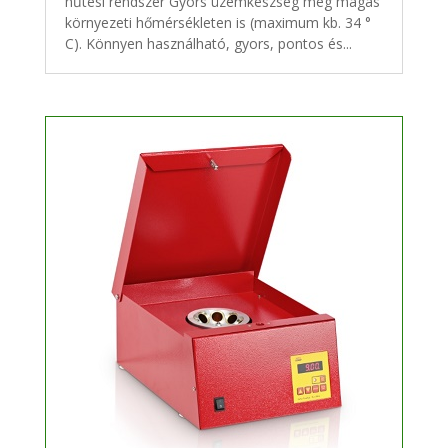
hűtési rendszer Gyors üzemkészség még magas
környezeti hőmérsékleten is (maximum kb. 34 °
C). Könnyen használható, gyors, pontos és...