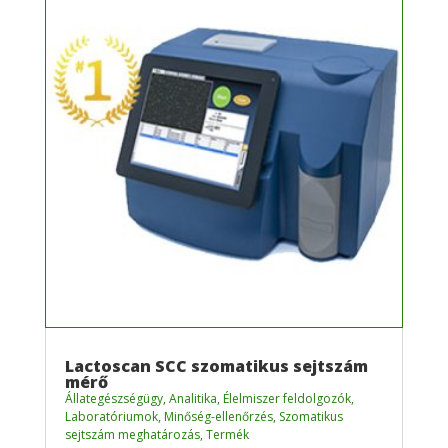
Lactoscan SCC szomatikus sejtszám
mérő
Állategészségügy
,
Analitika
,
Élelmiszer feldolgozók
,
Laboratóriumok
,
Minőség-ellenőrzés
,
Szomatikus
sejtszám meghatározás
,
Termék