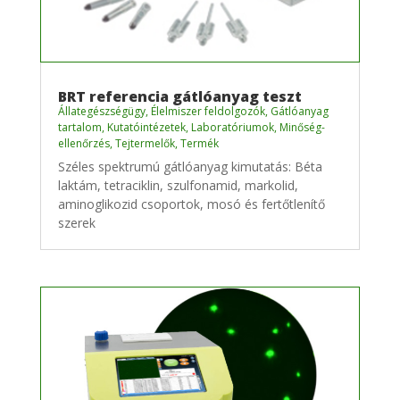
BRT referencia gátlóanyag teszt
Állategészségügy
,
Élelmiszer feldolgozók
,
Gátlóanyag
tartalom
,
Kutatóintézetek
,
Laboratóriumok
,
Minőség-
ellenőrzés
,
Tejtermelők
,
Termék
Széles spektrumú gátlóanyag kimutatás: Béta
laktám, tetraciklin, szulfonamid, markolid,
aminoglikozid csoportok, mosó és fertőtlenítő
szerek