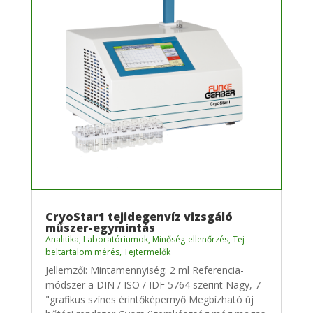
CryoStar1 tejidegenvíz vizsgáló
műszer-egymintás
Analitika
,
Laboratóriumok
,
Minőség-ellenőrzés
,
Tej
beltartalom mérés
,
Tejtermelők
Jellemzői: Mintamennyiség: 2 ml Referencia-
módszer a DIN / ISO / IDF 5764 szerint Nagy, 7
"grafikus színes érintőképernyő Megbízható új