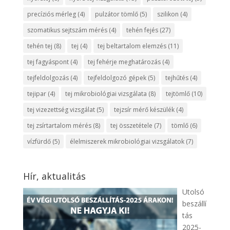
precíziós mérleg
(4)
pulzátor tömlő
(5)
szilikon
(4)
szomatikus sejtszám mérés
(4)
tehén fejés
(27)
tehén tej
(8)
tej
(4)
tej beltartalom elemzés
(11)
tej fagyáspont
(4)
tej fehérje meghatározás
(4)
tejfeldolgozás
(4)
tejfeldolgozó gépek
(5)
tejhűtés
(4)
tejipar
(4)
tej mikrobiológiai vizsgálata
(8)
tejtömlő
(10)
tej vizezettség vizsgálat
(5)
tejzsír mérő készülék
(4)
tej zsírtartalom mérés
(8)
tej összetétele
(7)
tömlő
(6)
vízfürdő
(5)
élelmiszerek mikrobiológiai vizsgálatok
(7)
Hír, aktualitás
Utolsó
beszállí
tás
2025-