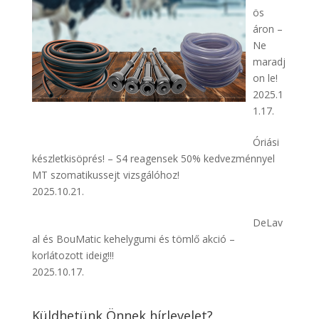
ös
áron –
Ne
maradj
on le!
2025.1
1.17.
Óriási
készletkisöprés! – S4 reagensek 50% kedvezménnyel
MT szomatikussejt vizsgálóhoz!
2025.10.21.
DeLav
al és BouMatic kehelygumi és tömlő akció –
korlátozott ideig!!!
2025.10.17.
Küldhetünk Önnek hírlevelet?