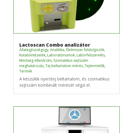
Lactoscan Combo analizátor
Állategészségügy
,
Analitika
,
Élelmiszer feldolgozók
,
Kutatóintézetek
,
Laboratóriumok
,
Laborfelszerelés
,
Minőség-ellenőrzés
,
Szomatikus sejtszám
meghatározás
,
Tej beltartalom mérés
,
Tejtermelők
,
Termék
A készülék nyerstej beltartalom, és szomatikus
sejtszám kombinált mérését végzi el.