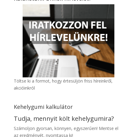
Töltse ki a formot, hogy értesüljön friss híreinkről,
akcióinkról
Kehelygumi kalkulátor
Tudja, mennyit költ kehelygumira?
Számoljon gyo
rsan, könnyen, egyszerűen! Mentse el
az eredményét, nyomtassa ki!