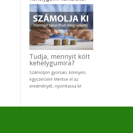
Tudja, mennyit költ
kehelygumira?
Számoljon gyo
rsan, könnyen,
egyszerűen! Mentse el az
eredményét, nyomtassa ki!