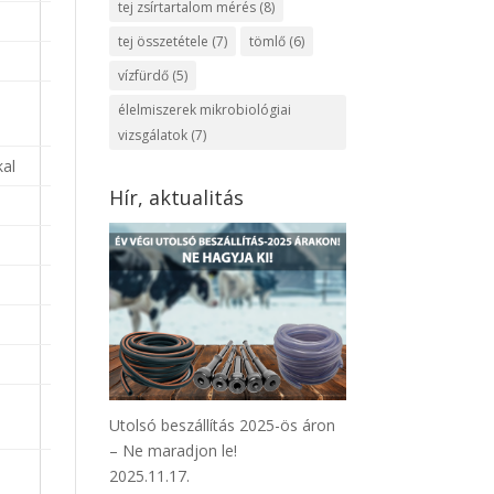
tej zsírtartalom mérés
(8)
tej összetétele
(7)
tömlő
(6)
vízfürdő
(5)
élelmiszerek mikrobiológiai
vizsgálatok
(7)
kal
Hír, aktualitás
Utolsó beszállítás 2025-ös áron
– Ne maradjon le!
2025.11.17.