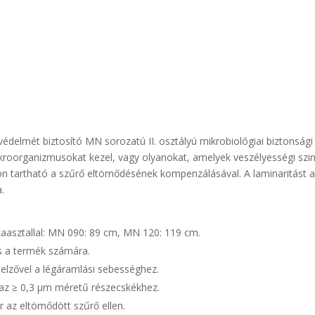
védelmét biztosító MN sorozatú II. osztályú mikrobiológiai biztonsági
kroorganizmusokat kezel, vagy olyanokat, amelyek veszélyességi szin
n tartható a szűrő eltömődésének kompenzálásával. A laminaritást 
a.
asztallal: MN 090: 89 cm, MN 120: 119 cm.
és a termék számára.
jelzővel a légáramlási sebességhez.
az ≥ 0,3 μm méretű részecskékhez.
 az eltömődött szűrő ellen.