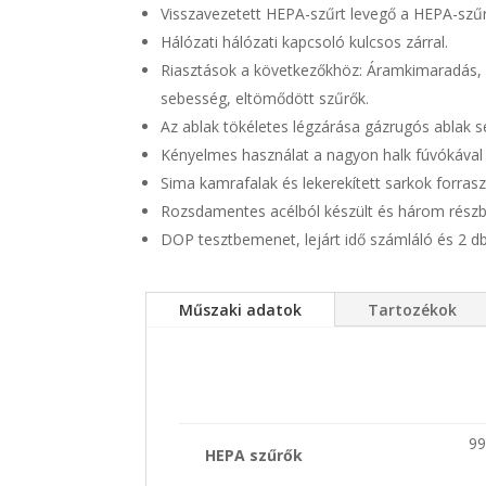
Visszavezetett HEPA-szűrt levegő a HEPA-sz
Hálózati hálózati kapcsoló kulcsos zárral.
Riasztások a következőkhöz: Áramkimaradás, v
sebesség, eltömődött szűrők.
Az ablak tökéletes légzárása gázrugós ablak s
Kényelmes használat a nagyon halk fúvókával 
Sima kamrafalak és lekerekített sarkok forraszt
Rozsdamentes acélból készült és három részbő
DOP tesztbemenet, lejárt idő számláló és 2 db 
Műszaki adatok
Tartozékok
99
HEPA szűrők