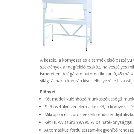
A kezelő, a környezet és a termék első osztályú 
szekrények a megfelelő eszköz, ha veszélyes mi
ismeretlen. A légáram automatikusan 0,45 m/s-o
világításnak a kamrán kívüli elhelyezése biztosítj
Előnyei:
Két modell különböző munkaszélességű munka
Első osztályú védelem a kezelő, a környezet 
Mikroprocesszoros vezérlőrendszer digitális ki
Két HEPA-szűrő 99,995 %-os hatékonysággal 
Automatikus fordulatszám-kiegyenlítő rendszer