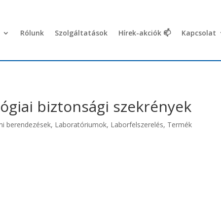
Rólunk
Szolgáltatások
Hírek-akciók 📫
Kapcsolat
ógiai biztonsági szekrények
mi berendezések
,
Laboratóriumok
,
Laborfelszerelés
,
Termék