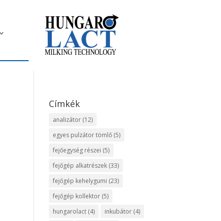
Címkék
analizátor
(12)
egyes pulzátor tömlő
(5)
fejőegység részei
(5)
fejőgép alkatrészek
(33)
fejőgép kehelygumi
(23)
fejőgép kollektor
(5)
hungarolact
(4)
inkubátor
(4)