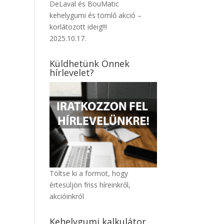
DeLaval és BouMatic
kehelygumi és tömlő akció –
korlátozott ideig!!!
2025.10.17.
Küldhetünk Önnek
hírlevelet?
Töltse ki a formot, hogy
értesüljön friss híreinkről,
akcióinkról
Kehelygumi kalkulátor