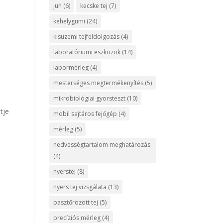
juh
(6)
kecske tej
(7)
kehelygumi
(24)
kisüzemi tejfeldolgozás
(4)
laboratóriumi eszközök
(14)
labormérleg
(4)
mesterséges megtermékenyítés
(5)
mikrobiológiai gyorsteszt
(10)
tje
mobil sajtáros fejőgép
(4)
a
mérleg
(5)
nedvességtartalom meghatározás
(4)
nyerstej
(8)
nyers tej vizsgálata
(13)
pasztőrözött tej
(5)
precíziós mérleg
(4)