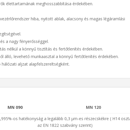
űrők élettartamának meghosszabbítása érdekében.
ezérlőrendszer hiba, nyitott ablak, alacsony és magas légáramlási
egítségével.
és a nagy fényerősséggel.
ás nélkül a könnyű tisztítás és fertőtlenítés érdekében.
l álló, levehető munkaasztal a könnyű fertőtlenítés érdekében.
hálózati aljzat alapfelszereltségként.
MN 090
MN 120
,995%-os hatékonyság a legalább 0,3 µm-es részecskékre ( H14 oszt
az EN 1822 szabvány szerint)