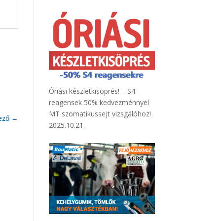
Óriási készletkisöprés! – S4
reagensek 50% kedvezménnyel
MT szomatikussejt vizsgálóhoz!
ező
→
2025.10.21.