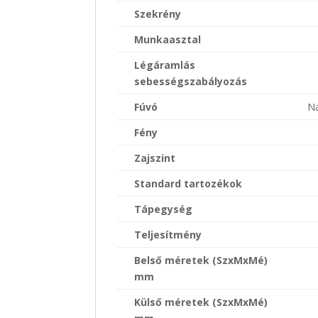
Szekrény
Munkaasztal
Légáramlás
sebességszabályozás
Fúvó
Na
Fény
Zajszint
Standard tartozékok
Tápegység
Teljesítmény
Belső méretek (SzxMxMé)
mm
Külső méretek (SzxMxMé)