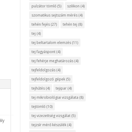
pulzátor tömlő
(5)
szilikon
(4)
szomatikus sejtszám mérés
(4)
tehén fejés
(27)
tehén tej
(8)
tej
(4)
tej beltartalom elemzés
(11)
tej fagyáspont
(4)
tej fehérje meghatározás
(4)
tejfeldolgozás
(4)
tejfeldolgozó gépek
(5)
tejhűtés
(4)
tejipar
(4)
tej mikrobiológiai vizsgálata
(8)
tejtömlő
(10)
tej vizezettség vizsgálat
(5)
ály
tejzsír mérő készülék
(4)