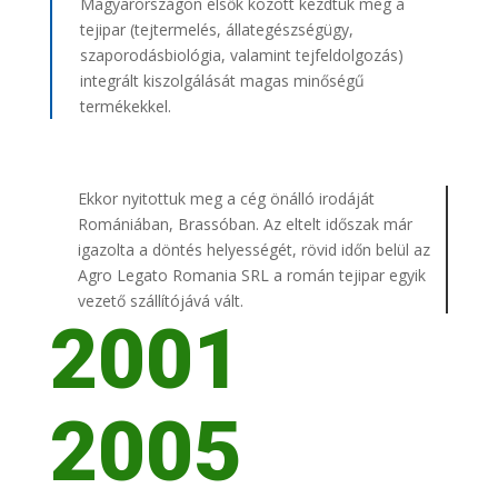
Magyarországon elsők között kezdtük meg a
tejipar (tejtermelés, állategészségügy,
szaporodásbiológia, valamint tejfeldolgozás)
integrált kiszolgálását magas minőségű
termékekkel.
Ekkor nyitottuk meg a cég önálló irodáját
Romániában, Brassóban. Az eltelt időszak már
igazolta a döntés helyességét, rövid időn belül az
Agro Legato Romania SRL a román tejipar egyik
vezető szállítójává vált.
2001
2005