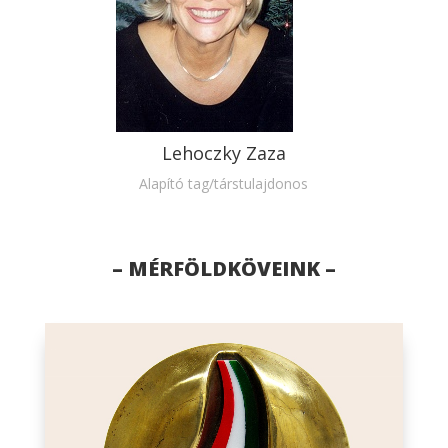
Lehoczky Zaza
Alapító tag/társtulajdonos
– MÉRFÖLDKÖVEINK –