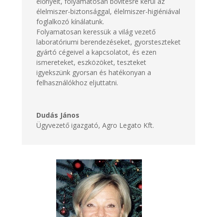
előnyeit, folyamatosan bővítésre kerül az
élelmiszer-biztonsággal, élelmiszer-higiéniával
foglalkozó kínálatunk.
Folyamatosan keressük a világ vezető
laboratóriumi berendezéseket, gyorsteszteket
gyártó cégeivel a kapcsolatot, és ezen
ismereteket, eszközöket, teszteket
igyekszünk gyorsan és hatékonyan a
felhasználókhoz eljuttatni.
Dudás János
Ügyvezető igazgató
,
Agro Legato Kft.