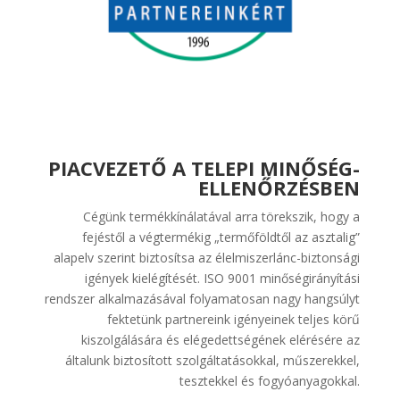
PIACVEZETŐ A TELEPI
MINŐSÉG-
ELLENŐRZÉSBEN
Cégünk termékkínálatával arra törekszik, hogy a
fejéstől a végtermékig „termőföldtől az asztalig”
alapelv szerint biztosítsa az élelmiszerlánc-biztonsági
igények kielégítését. ISO 9001 minőségirányítási
rendszer alkalmazásával folyamatosan nagy hangsúlyt
fektetünk partnereink igényeinek teljes körű
kiszolgálására és elégedettségének elérésére az
általunk biztosított szolgáltatásokkal, műszerekkel,
tesztekkel és fogyóanyagokkal.