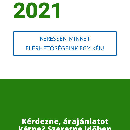
2021
KERESSEN MINKET
ELÉRHETŐSÉGEINK EGYIKÉN!
Kérdezne, árajánlatot
kérne? Szeretne időben