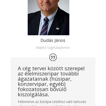
Dudás János
Alapító tag/tulajdonos
A cég tervei között szerepel
az élelmiszeripar további
ágazatainak (húsipar,
konzervipar, egyéb)
fokozatosan bővülő
kiszolgálása.
Felismerve az Európai Unióhoz való tartozás