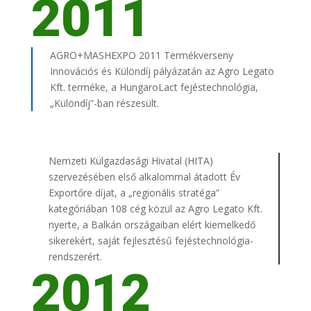
2011
AGRO+MASHEXPO 2011 Termékverseny
Innovációs és Különdíj pályázatán az Agro Legato
Kft. terméke, a HungaroLact fejéstechnológia,
„Különdíj”-ban részesült.
Nemzeti Külgazdasági Hivatal (HITA)
szervezésében első alkalommal átadott Év
Exportőre díjat, a „regionális stratéga”
kategóriában 108 cég közül az Agro Legato Kft.
nyerte, a Balkán országaiban elért kiemelkedő
sikerekért, saját fejlesztésű fejéstechnológia-
rendszerért.
2012