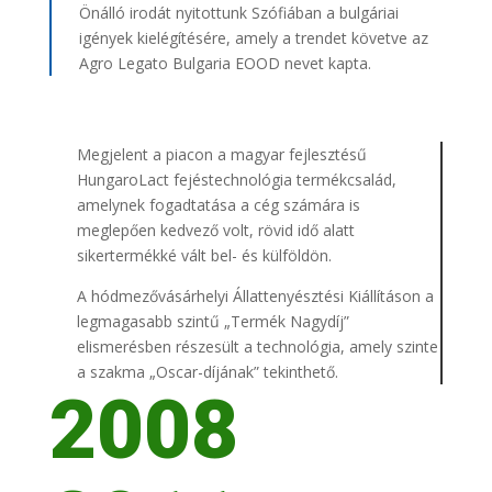
Önálló irodát nyitottunk Szófiában a bulgáriai
igények kielégítésére, amely a trendet követve az
Agro Legato Bulgaria EOOD nevet kapta.
Megjelent a piacon a magyar fejlesztésű
HungaroLact fejéstechnológia termékcsalád,
amelynek fogadtatása a cég számára is
meglepően kedvező volt, rövid idő alatt
sikertermékké vált bel- és külföldön.
A hódmezővásárhelyi Állattenyésztési Kiállításon a
legmagasabb szintű „Termék Nagydíj”
elismerésben részesült a technológia, amely szinte
a szakma „Oscar-díjának” tekinthető.
2008