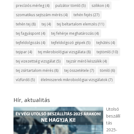
precíziós mérleg
(4)
pulzátor tömlő
(5)
szilikon
(4)
szomatikus sejtszám mérés
(4)
tehén fejés
(27)
tehén tej
(8)
tej
(4)
tej beltartalom elemzés
(11)
tej fagyáspont
(4)
tej fehérje meghatározás
(4)
tejfeldolgozás
(4)
tejfeldolgozó gépek
(5)
tejhűtés
(4)
tejipar
(4)
tej mikrobiológiai vizsgálata
(8)
tejtömlő
(10)
tej vizezettség vizsgálat
(5)
tejzsír mérő készülék
(4)
tej zsírtartalom mérés
(8)
tej összetétele
(7)
tömlő
(6)
vízfürdő
(5)
élelmiszerek mikrobiológiai vizsgálatok
(7)
Hír, aktualitás
Utolsó
beszállí
tás
2025-