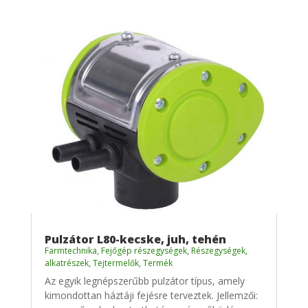
Pulzátor L80-kecske, juh, tehén
Farmtechnika
,
Fejőgép részegységek
,
Részegységek,
alkatrészek
,
Tejtermelők
,
Termék
Az egyik legnépszerűbb pulzátor típus, amely
kimondottan háztáji fejésre terveztek. Jellemzői: