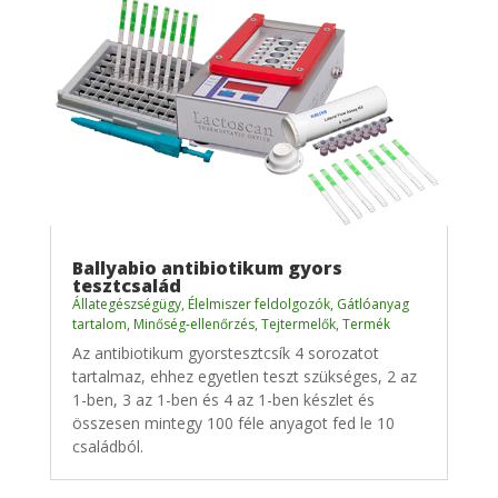
Ballyabio antibiotikum gyors
tesztcsalád
Állategészségügy
,
Élelmiszer feldolgozók
,
Gátlóanyag
tartalom
,
Minőség-ellenőrzés
,
Tejtermelők
,
Termék
Az antibiotikum gyorstesztcsík 4 sorozatot
tartalmaz, ehhez egyetlen teszt szükséges, 2 az
1-ben, 3 az 1-ben és 4 az 1-ben készlet és
összesen mintegy 100 féle anyagot fed le 10
családból.