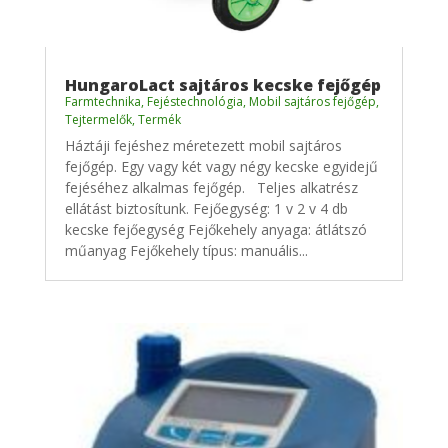
HungaroLact sajtáros kecske fejőgép
Farmtechnika
,
Fejéstechnológia
,
Mobil sajtáros fejőgép
,
Tejtermelők
,
Termék
Háztáji fejéshez méretezett mobil sajtáros
fejőgép. Egy vagy két vagy négy kecske egyidejű
fejéséhez alkalmas fejőgép. Teljes alkatrész
ellátást biztosítunk. Fejőegység: 1 v 2 v 4 db
kecske fejőegység Fejőkehely anyaga: átlátszó
műanyag Fejőkehely típus: manuális...