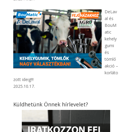
DeLav
al és
BouM
atic
kehely
gumi
és
tömlő
akció –
korláto
zott ideig!!!
2025.10.17.
Küldhetünk Önnek hírlevelet?