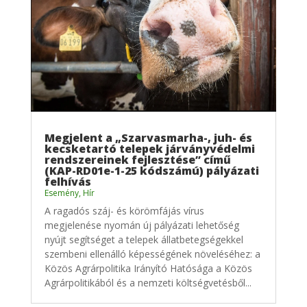
Megjelent a „Szarvasmarha-, juh- és
kecsketartó telepek járványvédelmi
rendszereinek fejlesztése” című
(KAP-RD01e-1-25 kódszámú) pályázati
felhívás
Esemény
,
Hír
A ragadós száj- és körömfájás vírus
megjelenése nyomán új pályázati lehetőség
nyújt segítséget a telepek állatbetegségekkel
szembeni ellenálló képességének növeléséhez: a
Közös Agrárpolitika Irányító Hatósága a Közös
Agrárpolitikából és a nemzeti költségvetésből...