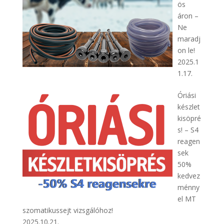
ös
áron –
Ne
maradj
on le!
2025.1
1.17.
Óriási
készlet
kisöpré
s! – S4
reagen
sek
50%
kedvez
ménny
el MT
szomatikussejt vizsgálóhoz!
2025.10.21.