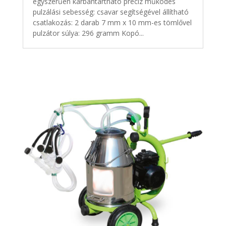
egyszerűen karbantartható precíz működés
pulzálási sebesség: csavar segítségével állítható
csatlakozás: 2 darab 7 mm x 10 mm-es tömlővel
pulzátor súlya: 296 gramm Kopó...