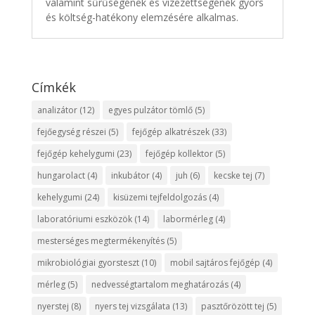
valamint sűrűségének és vizezettségének gyors
és költség-hatékony elemzésére alkalmas.
Címkék
analizátor
(12)
egyes pulzátor tömlő
(5)
fejőegység részei
(5)
fejőgép alkatrészek
(33)
fejőgép kehelygumi
(23)
fejőgép kollektor
(5)
hungarolact
(4)
inkubátor
(4)
juh
(6)
kecske tej
(7)
kehelygumi
(24)
kisüzemi tejfeldolgozás
(4)
laboratóriumi eszközök
(14)
labormérleg
(4)
mesterséges megtermékenyítés
(5)
mikrobiológiai gyorsteszt
(10)
mobil sajtáros fejőgép
(4)
mérleg
(5)
nedvességtartalom meghatározás
(4)
nyerstej
(8)
nyers tej vizsgálata
(13)
pasztőrözött tej
(5)