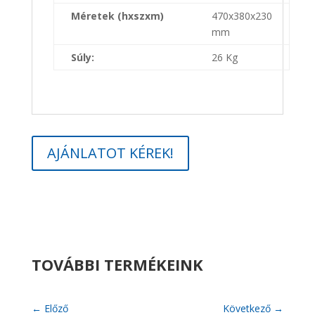
Méretek (hxszxm)
470x380x230
mm
Súly:
26 Kg
AJÁNLATOT KÉREK!
TOVÁBBI TERMÉKEINK
←
Előző
Következő
→