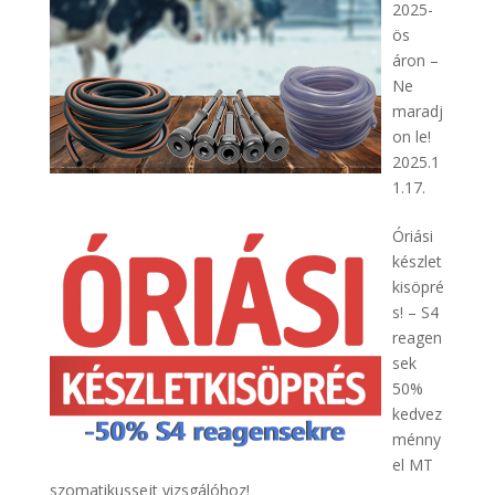
2025-
ös
áron –
Ne
maradj
on le!
2025.1
1.17.
Óriási
készlet
kisöpré
s! – S4
reagen
sek
50%
kedvez
ménny
el MT
szomatikussejt vizsgálóhoz!