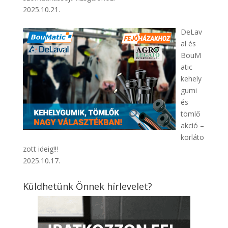
2025.10.21.
DeLav
al és
BouM
atic
kehely
gumi
és
tömlő
akció –
korláto
zott ideig!!!
2025.10.17.
Küldhetünk Önnek hírlevelet?