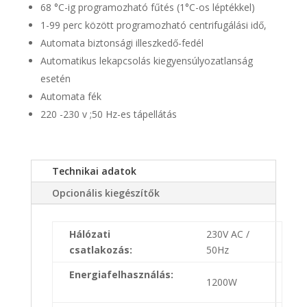
68 °C-ig programozható fűtés (1°C-os léptékkel)
1-99 perc között programozható centrifugálási idő,
Automata biztonsági illeszkedő-fedél
Automatikus lekapcsolás kiegyensúlyozatlanság
esetén
Automata fék
220 -230 v ;50 Hz-es tápellátás
Technikai adatok
Opcionális kiegészítők
Hálózati
230V AC /
csatlakozás:
50Hz
Energiafelhasználás:
1200W