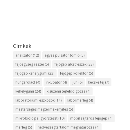
Címkék
analizátor
(12)
egyes pulzátor tömlő
(5)
fejőegység részei
(5)
fejőgép alkatrészek
(33)
fejőgép kehelygumi
(23)
fejőgép kollektor
(5)
hungarolact
(4)
inkubátor
(4)
juh
(6)
kecske tej
(7)
kehelygumi
(24)
kisüzemi tejfeldolgozás
(4)
laboratóriumi eszközök
(14)
labormérleg
(4)
mesterséges megtermékenyítés
(5)
mikrobiológiai gyorsteszt
(10)
mobil sajtáros fejőgép
(4)
mérleg
(5)
nedvességtartalom meghatározás
(4)