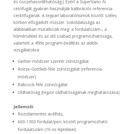
és összehasonlíthatóság.) Ezért a SuperVario-N
cetrifugát gyakran használják kalibrációs referencia-
centrifugának. A tejipari laboratóriumok között széles
körben elfogadott műszer. Sokoldalúsága az
alábbiakban mutatkozik meg: a fordulatszám-, a
hőmérséklet és az idő szabad programozhatósága,
valamint a 4féle program-beállítás az alábbi
vizsgálatokra:
Gerber-módszer szerinti zsírvizsgálat
Roese-Gottlieb-féle zsírvizsgálat (referencia-
módszer)
Babcock-féle zsírvizsgálat
Oldhatóság (tejpor oldhatóságának meghatározása)
Jellemzői
Rozsdamentes acélház,
600-1300 fordulat/perc között programozható
fordulatszám (10-es léptékkel)