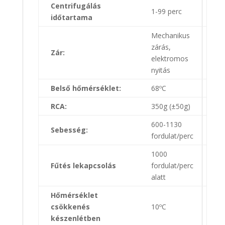
Centrifugálás
1-99 perc
időtartama
Mechanikus
zárás,
Zár:
elektromos
nyitás
Belső hőmérséklet:
68ºC
RCA:
350g (±50g)
600-1130
Sebesség:
fordulat/perc
1000
Fűtés lekapcsolás
fordulat/perc
alatt
Hőmérséklet
csökkenés
10ºC
készenlétben