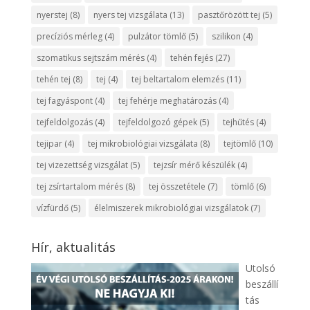
nyerstej
(8)
nyers tej vizsgálata
(13)
pasztőrözött tej
(5)
precíziós mérleg
(4)
pulzátor tömlő
(5)
szilikon
(4)
szomatikus sejtszám mérés
(4)
tehén fejés
(27)
tehén tej
(8)
tej
(4)
tej beltartalom elemzés
(11)
tej fagyáspont
(4)
tej fehérje meghatározás
(4)
tejfeldolgozás
(4)
tejfeldolgozó gépek
(5)
tejhűtés
(4)
tejipar
(4)
tej mikrobiológiai vizsgálata
(8)
tejtömlő
(10)
tej vizezettség vizsgálat
(5)
tejzsír mérő készülék
(4)
tej zsírtartalom mérés
(8)
tej összetétele
(7)
tömlő
(6)
vízfürdő
(5)
élelmiszerek mikrobiológiai vizsgálatok
(7)
Hír, aktualitás
Utolsó
beszállí
tás