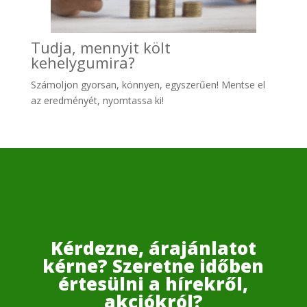
Tudja, mennyit költ
kehelygumira?
Számoljon gyo
rsan, könnyen, egyszerűen! Mentse el
az eredményét, nyomtassa ki!
Kérdezne, árajánlatot
kérne? Szeretne időben
értesülni a hírekről,
akciókról?