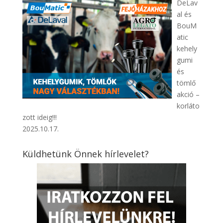
DeLav
al és
BouM
atic
kehely
gumi
és
tömlő
akció –
korláto
zott ideig!!!
2025.10.17.
Küldhetünk Önnek hírlevelet?