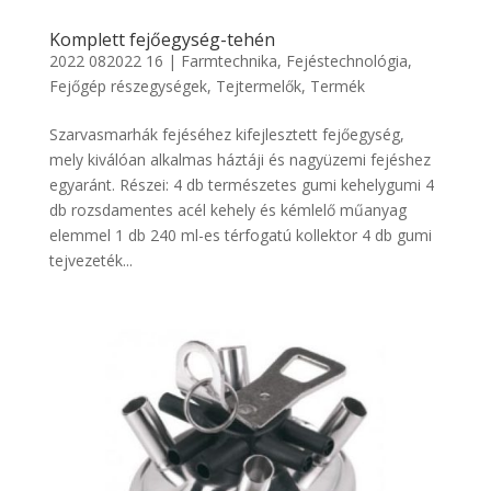
Komplett fejőegység-tehén
2022 082022 16
|
Farmtechnika
,
Fejéstechnológia
,
Fejőgép részegységek
,
Tejtermelők
,
Termék
Szarvasmarhák fejéséhez kifejlesztett fejőegység,
mely kiválóan alkalmas háztáji és nagyüzemi fejéshez
egyaránt. Részei: 4 db természetes gumi kehelygumi 4
db rozsdamentes acél kehely és kémlelő műanyag
elemmel 1 db 240 ml-es térfogatú kollektor 4 db gumi
tejvezeték...