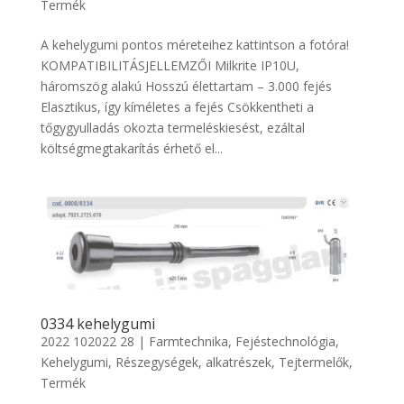
Termék
A kehelygumi pontos méreteihez kattintson a fotóra!
KOMPATIBILITÁSJELLEMZŐI Milkrite IP10U,
háromszög alakú Hosszú élettartam – 3.000 fejés
Elasztikus, így kíméletes a fejés Csökkentheti a
tőgygyulladás okozta termeléskiesést, ezáltal
költségmegtakarítás érhető el...
0334 kehelygumi
2022 102022 28
|
Farmtechnika
,
Fejéstechnológia
,
Kehelygumi
,
Részegységek, alkatrészek
,
Tejtermelők
,
Termék