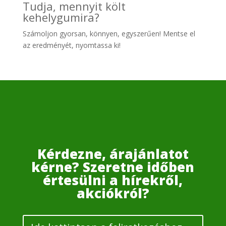
Tudja, mennyit költ
kehelygumira?
Számoljon gyo
rsan, könnyen, egyszerűen! Mentse el
az eredményét, nyomtassa ki!
Kérdezne, árajánlatot
kérne? Szeretne időben
értesülni a hírekről,
akciókról?