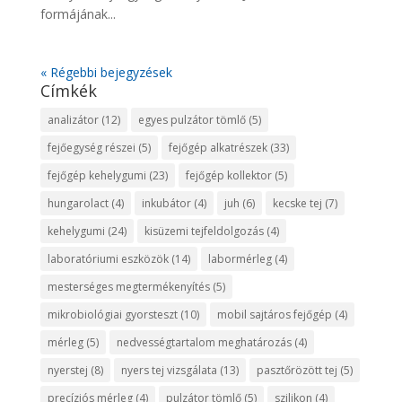
formájának...
« Régebbi bejegyzések
Címkék
analizátor
(12)
egyes pulzátor tömlő
(5)
fejőegység részei
(5)
fejőgép alkatrészek
(33)
fejőgép kehelygumi
(23)
fejőgép kollektor
(5)
hungarolact
(4)
inkubátor
(4)
juh
(6)
kecske tej
(7)
kehelygumi
(24)
kisüzemi tejfeldolgozás
(4)
laboratóriumi eszközök
(14)
labormérleg
(4)
mesterséges megtermékenyítés
(5)
mikrobiológiai gyorsteszt
(10)
mobil sajtáros fejőgép
(4)
mérleg
(5)
nedvességtartalom meghatározás
(4)
nyerstej
(8)
nyers tej vizsgálata
(13)
pasztőrözött tej
(5)
precíziós mérleg
(4)
pulzátor tömlő
(5)
szilikon
(4)