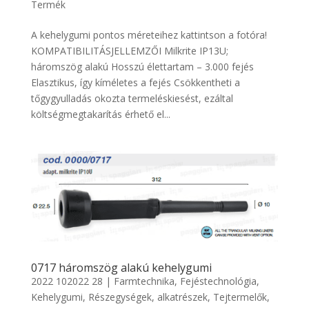
Termék
A kehelygumi pontos méreteihez kattintson a fotóra!
KOMPATIBILITÁSJELLEMZŐI Milkrite IP13U;
háromszög alakú Hosszú élettartam – 3.000 fejés
Elasztikus, így kíméletes a fejés Csökkentheti a
tőgygyulladás okozta termeléskiesést, ezáltal
költségmegtakarítás érhető el...
0717 háromszög alakú kehelygumi
2022 102022 28
|
Farmtechnika
,
Fejéstechnológia
,
Kehelygumi
,
Részegységek, alkatrészek
,
Tejtermelők
,