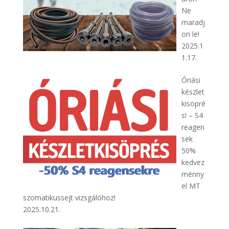
Ne
maradj
on le!
2025.1
1.17.
Óriási
készlet
kisöpré
s! – S4
reagen
sek
50%
kedvez
ménny
el MT
szomatikussejt vizsgálóhoz!
2025.10.21.