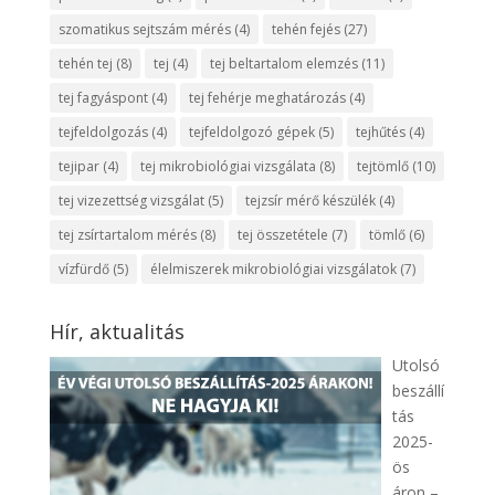
szomatikus sejtszám mérés
(4)
tehén fejés
(27)
tehén tej
(8)
tej
(4)
tej beltartalom elemzés
(11)
tej fagyáspont
(4)
tej fehérje meghatározás
(4)
tejfeldolgozás
(4)
tejfeldolgozó gépek
(5)
tejhűtés
(4)
tejipar
(4)
tej mikrobiológiai vizsgálata
(8)
tejtömlő
(10)
tej vizezettség vizsgálat
(5)
tejzsír mérő készülék
(4)
tej zsírtartalom mérés
(8)
tej összetétele
(7)
tömlő
(6)
vízfürdő
(5)
élelmiszerek mikrobiológiai vizsgálatok
(7)
Hír, aktualitás
Utolsó
beszállí
tás
2025-
ös
áron –