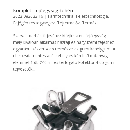
Komplett fejőegység-tehén
2022 082022 16
|
Farmtechnika
,
Fejéstechnológia
,
Fejőgép részegységek
,
Tejtermelők
,
Termék
Szarvasmarhák fejéséhez kifejlesztett fejőegység,
mely kiválóan alkalmas háztáji és nagyüzemi fejéshez
egyaránt. Részei: 4 db természetes gumi kehelygumi 4
db rozsdamentes acél kehely és kémlelő műanyag
elemmel 1 db 240 ml-es térfogatú kollektor 4 db gumi
tejvezeték...