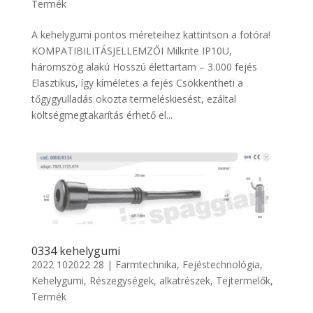
Termék
A kehelygumi pontos méreteihez kattintson a fotóra!
KOMPATIBILITÁSJELLEMZŐI Milkrite IP10U,
háromszög alakú Hosszú élettartam – 3.000 fejés
Elasztikus, így kíméletes a fejés Csökkentheti a
tőgygyulladás okozta termeléskiesést, ezáltal
költségmegtakarítás érhető el...
0334 kehelygumi
2022 102022 28
|
Farmtechnika
,
Fejéstechnológia
,
Kehelygumi
,
Részegységek, alkatrészek
,
Tejtermelők
,
Termék