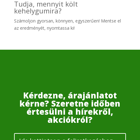
Tudja, mennyit költ
kehelygumira?
Számoljon gyo
rsan, könnyen, egyszerűen! Mentse el
az eredményét, nyomtassa ki!
Kérdezne, árajánlatot
kérne? Szeretne időben
értesülni a hírekről,
akciókról?