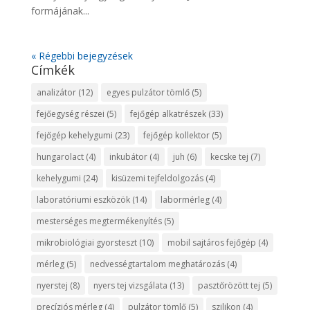
formájának...
« Régebbi bejegyzések
Címkék
analizátor
(12)
egyes pulzátor tömlő
(5)
fejőegység részei
(5)
fejőgép alkatrészek
(33)
fejőgép kehelygumi
(23)
fejőgép kollektor
(5)
hungarolact
(4)
inkubátor
(4)
juh
(6)
kecske tej
(7)
kehelygumi
(24)
kisüzemi tejfeldolgozás
(4)
laboratóriumi eszközök
(14)
labormérleg
(4)
mesterséges megtermékenyítés
(5)
mikrobiológiai gyorsteszt
(10)
mobil sajtáros fejőgép
(4)
mérleg
(5)
nedvességtartalom meghatározás
(4)
nyerstej
(8)
nyers tej vizsgálata
(13)
pasztőrözött tej
(5)
precíziós mérleg
(4)
pulzátor tömlő
(5)
szilikon
(4)