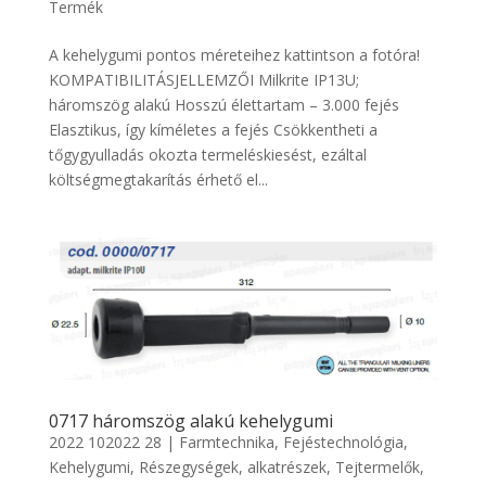
Termék
A kehelygumi pontos méreteihez kattintson a fotóra!
KOMPATIBILITÁSJELLEMZŐI Milkrite IP13U;
háromszög alakú Hosszú élettartam – 3.000 fejés
Elasztikus, így kíméletes a fejés Csökkentheti a
tőgygyulladás okozta termeléskiesést, ezáltal
költségmegtakarítás érhető el...
0717 háromszög alakú kehelygumi
2022 102022 28
|
Farmtechnika
,
Fejéstechnológia
,
Kehelygumi
,
Részegységek, alkatrészek
,
Tejtermelők
,