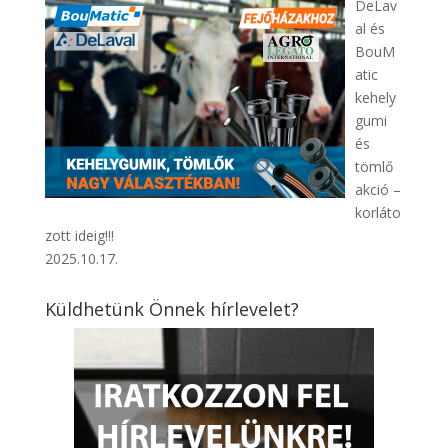
DeLav
al és
BouM
atic
kehely
gumi
és
tömlő
akció –
korláto
zott ideig!!!
2025.10.17.
Küldhetünk Önnek hírlevelet?