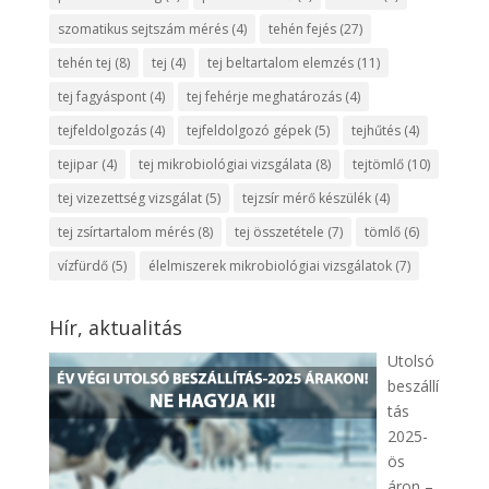
szomatikus sejtszám mérés
(4)
tehén fejés
(27)
tehén tej
(8)
tej
(4)
tej beltartalom elemzés
(11)
tej fagyáspont
(4)
tej fehérje meghatározás
(4)
tejfeldolgozás
(4)
tejfeldolgozó gépek
(5)
tejhűtés
(4)
tejipar
(4)
tej mikrobiológiai vizsgálata
(8)
tejtömlő
(10)
tej vizezettség vizsgálat
(5)
tejzsír mérő készülék
(4)
tej zsírtartalom mérés
(8)
tej összetétele
(7)
tömlő
(6)
vízfürdő
(5)
élelmiszerek mikrobiológiai vizsgálatok
(7)
Hír, aktualitás
Utolsó
beszállí
tás
2025-
ös
áron –