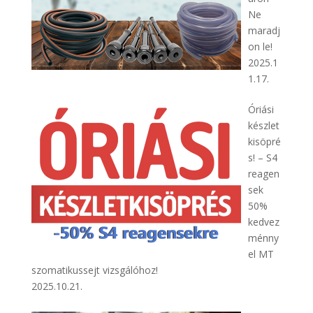
Ne
maradj
on le!
2025.1
1.17.
Óriási
készlet
kisöpré
s! – S4
reagen
sek
50%
kedvez
ménny
el MT
szomatikussejt vizsgálóhoz!
2025.10.21.