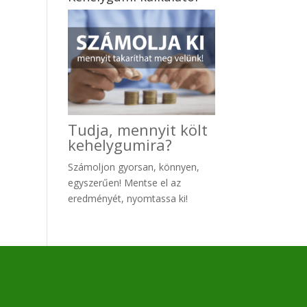
Tudja, mennyit költ
kehelygumira?
Számoljon gyo
rsan, könnyen,
egyszerűen! Mentse el az
eredményét, nyomtassa ki!