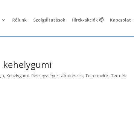
Rólunk
Szolgáltatások
Hírek-akciók 📫
Kapcsolat
ú kehelygumi
ia
,
Kehelygumi
,
Részegységek, alkatrészek
,
Tejtermelők
,
Termék