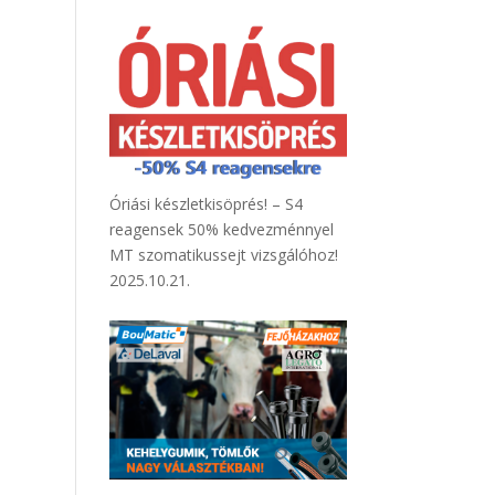
Óriási készletkisöprés! – S4
reagensek 50% kedvezménnyel
MT szomatikussejt vizsgálóhoz!
2025.10.21.