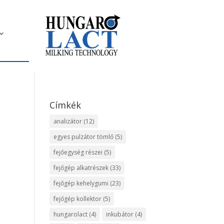
Címkék
analizátor
(12)
egyes pulzátor tömlő
(5)
fejőegység részei
(5)
fejőgép alkatrészek
(33)
fejőgép kehelygumi
(23)
fejőgép kollektor
(5)
hungarolact
(4)
inkubátor
(4)