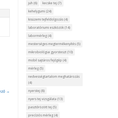
juh
(6)
kecske tej
(7)
kehelygumi
(24)
kisüzemi tejfeldolgozás
(4)
laboratóriumi eszközök
(14)
labormérleg
(4)
mesterséges megtermékenyítés
(5)
mikrobiológiai gyorsteszt
(10)
mobil sajtáros fejőgép
(4)
mérleg
(5)
nedvességtartalom meghatározás
(4)
nyerstej
(8)
ező
→
nyers tej vizsgálata
(13)
pasztőrözött tej
(5)
precíziós mérleg
(4)