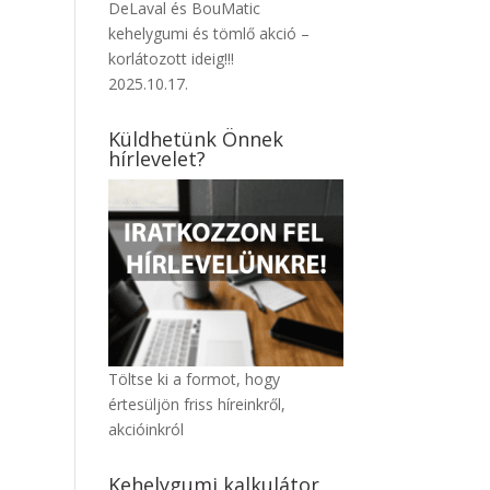
DeLaval és BouMatic
kehelygumi és tömlő akció –
korlátozott ideig!!!
2025.10.17.
Küldhetünk Önnek
hírlevelet?
Töltse ki a formot, hogy
értesüljön friss híreinkről,
akcióinkról
Kehelygumi kalkulátor