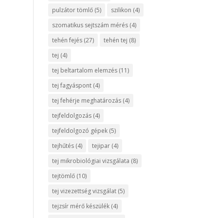
pulzátor tömlő
(5)
szilikon
(4)
szomatikus sejtszám mérés
(4)
tehén fejés
(27)
tehén tej
(8)
tej
(4)
tej beltartalom elemzés
(11)
tej fagyáspont
(4)
tej fehérje meghatározás
(4)
tejfeldolgozás
(4)
tejfeldolgozó gépek
(5)
tejhűtés
(4)
tejipar
(4)
tej mikrobiológiai vizsgálata
(8)
tejtömlő
(10)
tej vizezettség vizsgálat
(5)
tejzsír mérő készülék
(4)