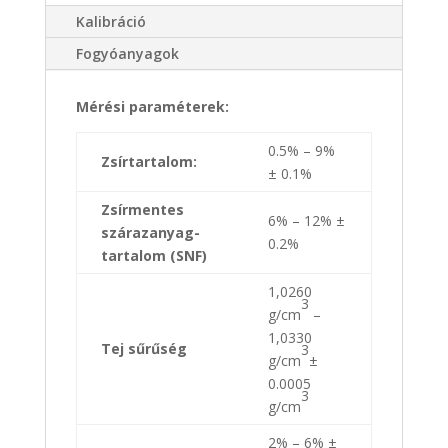
Kalibráció
Fogyóanyagok
Mérési paraméterek:
0.5% – 9%
Zsírtartalom:
± 0.1%
Zsírmentes
6% – 12% ±
szárazanyag-
0.2%
tartalom (SNF)
1,0260
3
g/cm
–
1,0330
Tej sűrűség
3
g/cm
±
0.0005
3
g/cm
2% – 6% ±