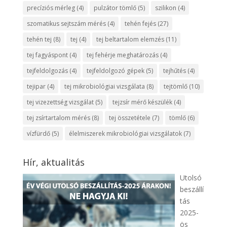
precíziós mérleg
(4)
pulzátor tömlő
(5)
szilikon
(4)
szomatikus sejtszám mérés
(4)
tehén fejés
(27)
tehén tej
(8)
tej
(4)
tej beltartalom elemzés
(11)
tej fagyáspont
(4)
tej fehérje meghatározás
(4)
tejfeldolgozás
(4)
tejfeldolgozó gépek
(5)
tejhűtés
(4)
tejipar
(4)
tej mikrobiológiai vizsgálata
(8)
tejtömlő
(10)
tej vizezettség vizsgálat
(5)
tejzsír mérő készülék
(4)
tej zsírtartalom mérés
(8)
tej összetétele
(7)
tömlő
(6)
vízfürdő
(5)
élelmiszerek mikrobiológiai vizsgálatok
(7)
Hír, aktualitás
Utolsó
beszállí
tás
2025-
ös