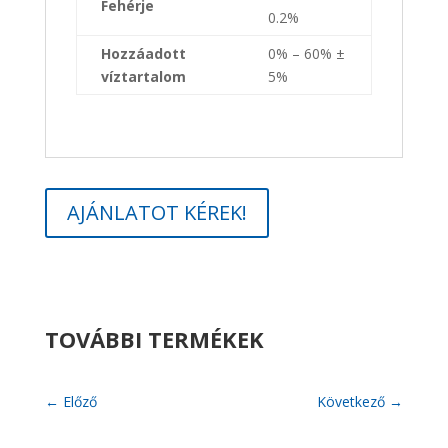
Fehérje
0.2%
Hozzáadott
0% – 60% ±
víztartalom
5%
AJÁNLATOT KÉREK!
TOVÁBBI TERMÉKEK
←
Előző
Következő
→