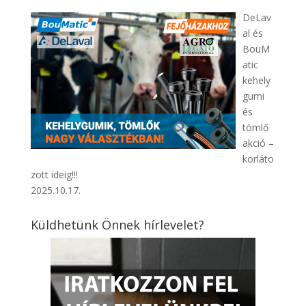
DeLav
al és
BouM
atic
kehely
gumi
és
tömlő
akció –
korláto
zott ideig!!!
2025.10.17.
Küldhetünk Önnek hírlevelet?