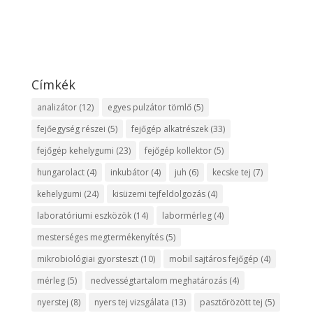
Címkék
analizátor
(12)
egyes pulzátor tömlő
(5)
fejőegység részei
(5)
fejőgép alkatrészek
(33)
fejőgép kehelygumi
(23)
fejőgép kollektor
(5)
hungarolact
(4)
inkubátor
(4)
juh
(6)
kecske tej
(7)
kehelygumi
(24)
kisüzemi tejfeldolgozás
(4)
laboratóriumi eszközök
(14)
labormérleg
(4)
mesterséges megtermékenyítés
(5)
mikrobiológiai gyorsteszt
(10)
mobil sajtáros fejőgép
(4)
mérleg
(5)
nedvességtartalom meghatározás
(4)
nyerstej
(8)
nyers tej vizsgálata
(13)
pasztőrözött tej
(5)