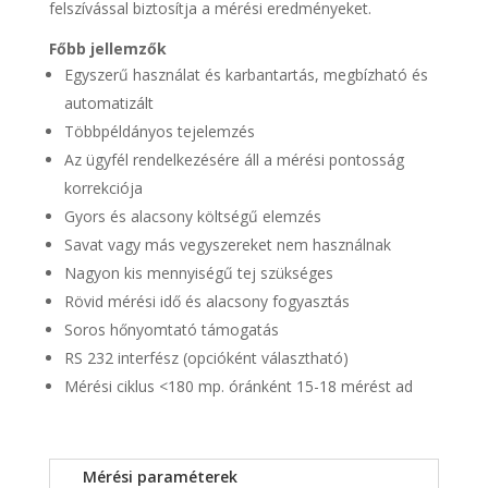
felszívással biztosítja a mérési eredményeket.
Főbb jellemzők
Egyszerű használat és karbantartás, megbízható és
automatizált
Többpéldányos tejelemzés
Az ügyfél rendelkezésére áll a mérési pontosság
korrekciója
Gyors és alacsony költségű elemzés
Savat vagy más vegyszereket nem használnak
Nagyon kis mennyiségű tej szükséges
Rövid mérési idő és alacsony fogyasztás
Soros hőnyomtató támogatás
RS 232 interfész (opcióként választható)
Mérési ciklus <180 mp. óránként 15-18 mérést ad
Mérési paraméterek