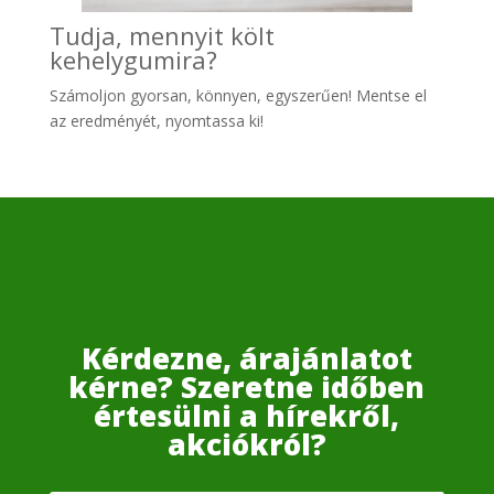
Tudja, mennyit költ
kehelygumira?
Számoljon gyo
rsan, könnyen, egyszerűen! Mentse el
az eredményét, nyomtassa ki!
Kérdezne, árajánlatot
kérne? Szeretne időben
értesülni a hírekről,
akciókról?