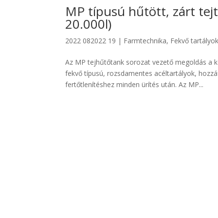
MP típusú hűtött, zárt te
20.000l)
2022 082022 19
|
Farmtechnika
,
Fekvő tartályo
Az MP tejhűtőtank sorozat vezető megoldás a kö
fekvő típusú, rozsdamentes acéltartályok, hozz
fertőtlenítéshez minden ürítés után. Az MP...