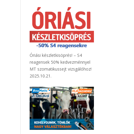
Óriási készletkisöprés! – S4
reagensek 50% kedvezménnyel
MT szomatikussejt vizsgálóhoz!
2025.10.21.