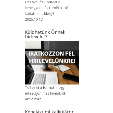
DeLaval és BouMatic
kehelygumi és tömlő akció –
korlátozott ideig!!!
2025.10.17.
Küldhetünk Önnek
hírlevelet?
Töltse ki a formot, hogy
értesüljön friss híreinkről,
akcióinkról
Kehelygumi kalkulátor