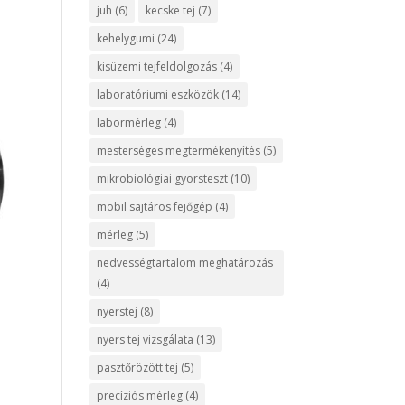
juh
(6)
kecske tej
(7)
kehelygumi
(24)
kisüzemi tejfeldolgozás
(4)
laboratóriumi eszközök
(14)
labormérleg
(4)
mesterséges megtermékenyítés
(5)
mikrobiológiai gyorsteszt
(10)
mobil sajtáros fejőgép
(4)
mérleg
(5)
nedvességtartalom meghatározás
(4)
nyerstej
(8)
nyers tej vizsgálata
(13)
pasztőrözött tej
(5)
precíziós mérleg
(4)