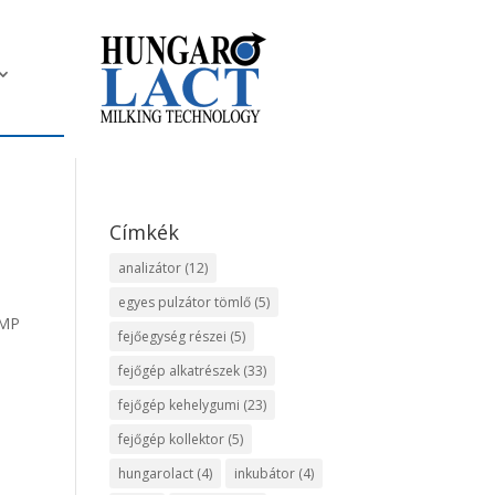
Címkék
analizátor
(12)
egyes pulzátor tömlő
(5)
 MP
fejőegység részei
(5)
fejőgép alkatrészek
(33)
fejőgép kehelygumi
(23)
fejőgép kollektor
(5)
hungarolact
(4)
inkubátor
(4)