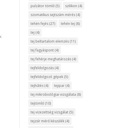
pulzátor tömlő
(5)
szilikon
(4)
szomatikus sejtszám mérés
(4)
tehén fejés
(27)
tehén tej
(8)
tej
(4)
k
tej beltartalom elemzés
(11)
tej fagyáspont
(4)
tej fehérje meghatározás
(4)
tejfeldolgozás
(4)
tejfeldolgozó gépek
(5)
tejhűtés
(4)
tejipar
(4)
tej mikrobiológiai vizsgálata
(8)
tejtömlő
(10)
tej vizezettség vizsgálat
(5)
tejzsír mérő készülék
(4)