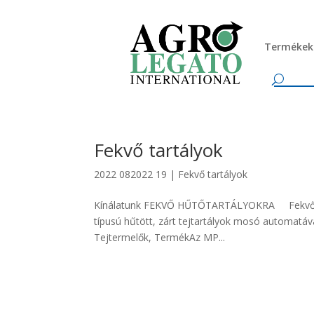
Termékek
Fekvő tartályok
2022 082022 19
|
Fekvő tartályok
Kínálatunk FEKVŐ HŰTŐTARTÁLYOKRA Fekvő 
típusú hűtött, zárt tejtartályok mosó automatáva
Tejtermelők, TermékAz MP...