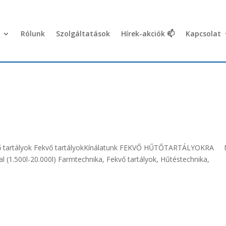
Rólunk
Szolgáltatások
Hírek-akciók 📫
Kapcsolat
tartályok Fekvő tartályokKínálatunk FEKVŐ HŰTŐTARTÁLYOKRA
l (1.500l-20.000l) Farmtechnika, Fekvő tartályok, Hűtéstechnika,