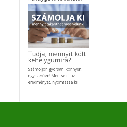
Tudja, mennyit költ
kehelygumira?
Számoljon gyo
rsan, könnyen,
egyszerűen! Mentse el az
eredményét, nyomtassa ki!