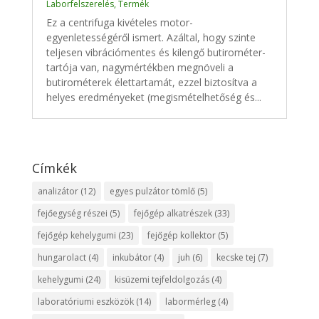
Laborfelszerelés
,
Termék
Ez a centrifuga kivételes motor-
egyenletességéről ismert. Azáltal, hogy szinte
teljesen vibrációmentes és kilengő butirométer-
tartója van, nagymértékben megnöveli a
butirométerek élettartamát, ezzel biztosítva a
helyes eredményeket (megismételhetőség és...
Címkék
analizátor
(12)
egyes pulzátor tömlő
(5)
fejőegység részei
(5)
fejőgép alkatrészek
(33)
fejőgép kehelygumi
(23)
fejőgép kollektor
(5)
hungarolact
(4)
inkubátor
(4)
juh
(6)
kecske tej
(7)
kehelygumi
(24)
kisüzemi tejfeldolgozás
(4)
laboratóriumi eszközök
(14)
labormérleg
(4)