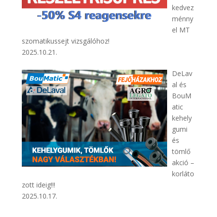
kedvez
ménny
el MT
szomatikussejt vizsgálóhoz!
2025.10.21.
DeLav
al és
BouM
atic
kehely
gumi
és
tömlő
akció –
korláto
zott ideig!!!
2025.10.17.