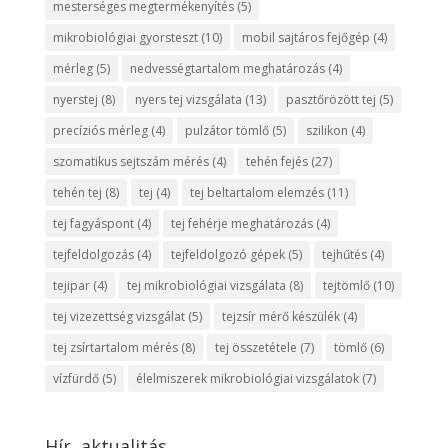
mesterséges megtermékenyítés
(5)
mikrobiológiai gyorsteszt
(10)
mobil sajtáros fejőgép
(4)
mérleg
(5)
nedvességtartalom meghatározás
(4)
nyerstej
(8)
nyers tej vizsgálata
(13)
pasztőrözött tej
(5)
precíziós mérleg
(4)
pulzátor tömlő
(5)
szilikon
(4)
szomatikus sejtszám mérés
(4)
tehén fejés
(27)
tehén tej
(8)
tej
(4)
tej beltartalom elemzés
(11)
tej fagyáspont
(4)
tej fehérje meghatározás
(4)
tejfeldolgozás
(4)
tejfeldolgozó gépek
(5)
tejhűtés
(4)
tejipar
(4)
tej mikrobiológiai vizsgálata
(8)
tejtömlő
(10)
tej vizezettség vizsgálat
(5)
tejzsír mérő készülék
(4)
tej zsírtartalom mérés
(8)
tej összetétele
(7)
tömlő
(6)
vízfürdő
(5)
élelmiszerek mikrobiológiai vizsgálatok
(7)
Hír, aktualitás