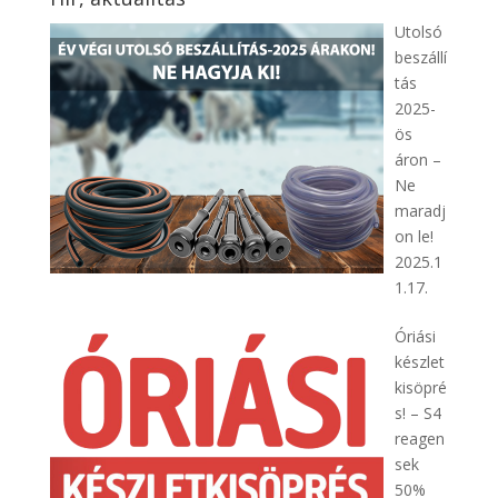
Utolsó
beszállí
tás
2025-
ös
áron –
Ne
maradj
on le!
2025.1
1.17.
Óriási
készlet
kisöpré
s! – S4
reagen
sek
50%