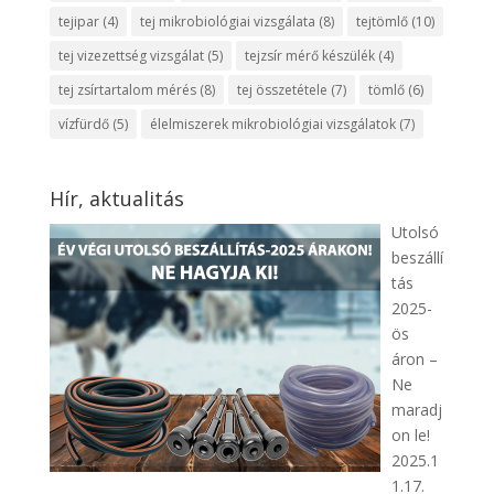
tejipar
(4)
tej mikrobiológiai vizsgálata
(8)
tejtömlő
(10)
tej vizezettség vizsgálat
(5)
tejzsír mérő készülék
(4)
tej zsírtartalom mérés
(8)
tej összetétele
(7)
tömlő
(6)
vízfürdő
(5)
élelmiszerek mikrobiológiai vizsgálatok
(7)
Hír, aktualitás
Utolsó
beszállí
tás
2025-
ös
áron –
Ne
maradj
on le!
2025.1
1.17.