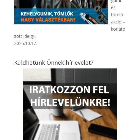
gumi
és
tömlő
akció –
korláto
zott ideig!!!
2025.10.17.
Küldhetünk Önnek hírlevelet?