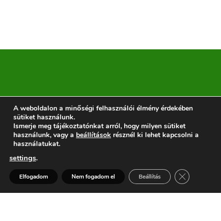
A weboldalon a minőségi felhasználói élmény érdekében
sütiket használunk.
Kérdezne, árajánlatot
Ismerje meg tájékoztatónkat arról, hogy milyen sütiket
kérne? Szeretne időben
használunk, vagy a
beállítások
résznél ki lehet kapcsolni a
értesülni a hírekről,
használatukat.
akciókról?
settings
.
Kérdése van? Segítünk >
Close GDPR 
Elfogadom
Nem fogadom el
Beállítás
Open
Ide kattintson a feliratkozáshoz
chaty
vagy ajánlakéréshez