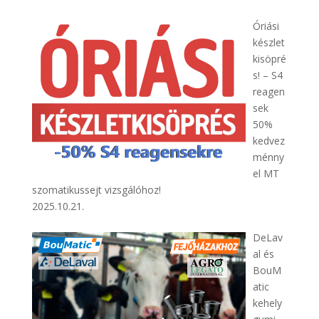
Óriási
készlet
kisöpré
s! – S4
reagen
sek
50%
kedvez
ménny
el MT
szomatikussejt vizsgálóhoz!
2025.10.21.
DeLav
al és
BouM
atic
kehely