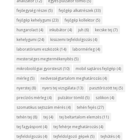
analizátor
(12)
egyes pulzátor tömlő
(5)
fejőegység részei
(5)
fejőgép alkatrészek
(33)
fejőgép kehelygumi
(23)
fejőgép kollektor
(5)
hungarolact
(4)
inkubátor
(4)
juh
(6)
kecske tej
(7)
kehelygumi
(24)
kisüzemi tejfeldolgozás
(4)
laboratóriumi eszközök
(14)
labormérleg
(4)
mesterséges megtermékenyítés
(5)
mikrobiológiai gyorsteszt
(10)
mobil sajtáros fejőgép
(4)
mérleg
(5)
nedvességtartalom meghatározás
(4)
nyerstej
(8)
nyers tej vizsgálata
(13)
pasztőrözött tej
(5)
precíziós mérleg
(4)
pulzátor tömlő
(5)
szilikon
(4)
szomatikus sejtszám mérés
(4)
tehén fejés
(27)
tehén tej
(8)
tej
(4)
tej beltartalom elemzés
(11)
tej fagyáspont
(4)
tej fehérje meghatározás
(4)
tejfeldolgozás
(4)
tejfeldolgozó gépek
(5)
tejhűtés
(4)