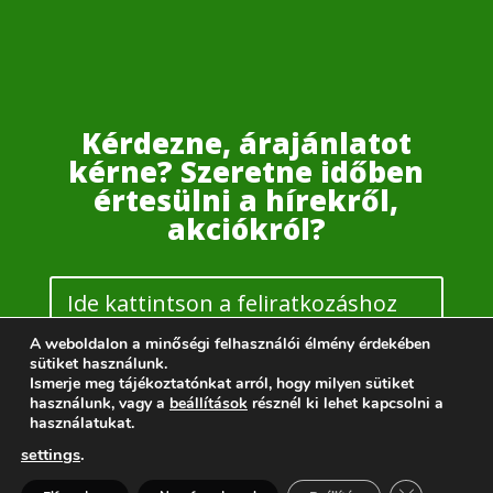
Kérdezne, árajánlatot
kérne? Szeretne időben
értesülni a hírekről,
akciókról?
Ide kattintson a feliratkozáshoz
vagy ajánlakéréshez
A weboldalon a minőségi felhasználói élmény érdekében
sütiket használunk.
Ismerje meg tájékoztatónkat arról, hogy milyen sütiket
használunk, vagy a
beállítások
résznél ki lehet kapcsolni a
használatukat.
settings
.
KHP Budapest | Motor: WordPress | Design: Elegant
Kérdése van? Segítünk >
Themes – Divi
Close GDPR 