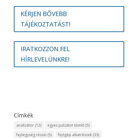
KÉRJEN BŐVEBB
TÁJÉKOZTATÁST!
IRATKOZZON FEL
HÍRLEVELÜNKRE!
Címkék
analizátor
(12)
egyes pulzátor tömlő
(5)
fejőegység részei
(5)
fejőgép alkatrészek
(33)