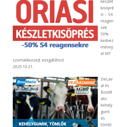
készlet
kisöpré
s! – S4
reagen
sek
50%
kedvez
ménny
el MT
szomatikussejt vizsgálóhoz!
2025.10.21.
DeLav
al és
BouM
atic
kehely
gumi
és
tömlő