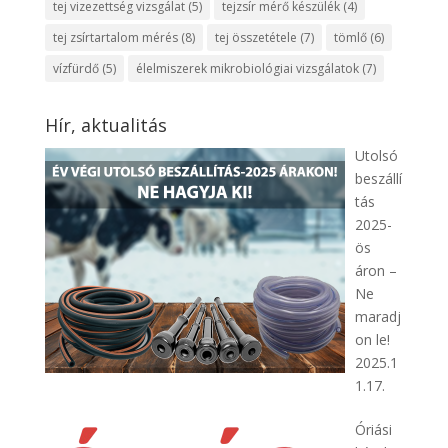
tej vizezettség vizsgálat
(5)
tejzsír mérő készülék
(4)
tej zsírtartalom mérés
(8)
tej összetétele
(7)
tömlő
(6)
vízfürdő
(5)
élelmiszerek mikrobiológiai vizsgálatok
(7)
Hír, aktualitás
Utolsó
beszállí
tás
2025-
ös
áron –
Ne
maradj
on le!
2025.1
1.17.
Óriási