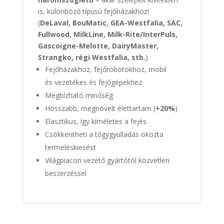
is, különböző típusú fejőházakhoz!
(
DeLaval, BouMatic, GEA-Westfalia, SAC,
Fullwood, MilkLine, Milk-Rite/InterPuls,
Gascoigne-Melotte, DairyMaster,
Strangko, régi Westfalia, stb.
)
Fejőházakhoz, fejőrobotokhoz, mobil
és vezetékes és fejőgépekhez
Megbízható minőség
Hosszabb, megnövelt élettartam (
+20%
)
Elasztikus, így kíméletes a fejés
Csökkentheti a tőgygyulladás okozta
termeléskiesést
Világpiacon vezető gyártótól közvetlen
beszerzéssel