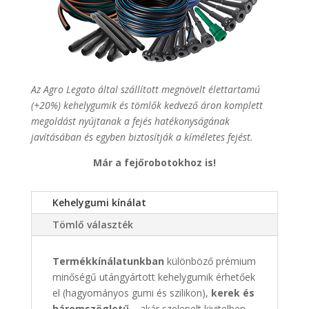
Az Agro Legato által szállított megnövelt élettartamú
(+20%) kehelygumik és tömlők kedvező áron komplett
megoldást nyújtanak a fejés hatékonyságának
javításában és egyben biztosítják a kíméletes fejést.
Már a fejőrobotokhoz is!
Kehelygumi kínálat
Tömlő választék
Termékkínálatunkban
különböző prémium
minőségű utángyártott kehelygumik érhetőek
el (hagyományos gumi és szilikon),
kerek és
háromszögletű
– akár szelepelt kivitelben