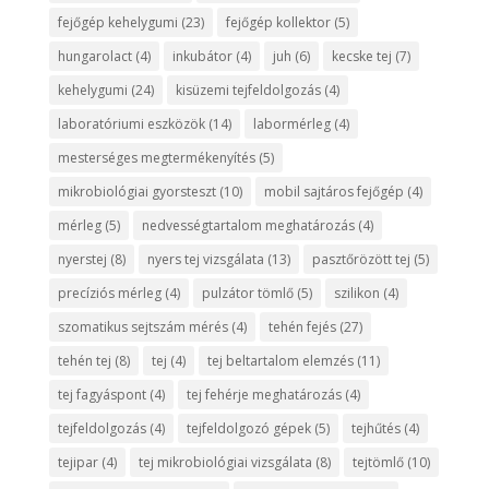
fejőgép kehelygumi
(23)
fejőgép kollektor
(5)
hungarolact
(4)
inkubátor
(4)
juh
(6)
kecske tej
(7)
kehelygumi
(24)
kisüzemi tejfeldolgozás
(4)
laboratóriumi eszközök
(14)
labormérleg
(4)
mesterséges megtermékenyítés
(5)
mikrobiológiai gyorsteszt
(10)
mobil sajtáros fejőgép
(4)
mérleg
(5)
nedvességtartalom meghatározás
(4)
nyerstej
(8)
nyers tej vizsgálata
(13)
pasztőrözött tej
(5)
precíziós mérleg
(4)
pulzátor tömlő
(5)
szilikon
(4)
szomatikus sejtszám mérés
(4)
tehén fejés
(27)
tehén tej
(8)
tej
(4)
tej beltartalom elemzés
(11)
tej fagyáspont
(4)
tej fehérje meghatározás
(4)
tejfeldolgozás
(4)
tejfeldolgozó gépek
(5)
tejhűtés
(4)
tejipar
(4)
tej mikrobiológiai vizsgálata
(8)
tejtömlő
(10)