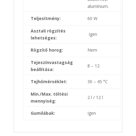
alumínium.
Teljesítmény:
60 W
Asztali rögzítés
Igen
lehetséges:
Rögzítő horog:
Nem
Tejeszínvastagság
8 – 12
beállítása:
Tejhőmérséklet:
30 – 45 °C
Min./Max. töltési
2 l / 12 l
mennyiség:
Gumilábak:
Igen