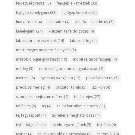
fejőegység részei
(5)
fejőgép alkatrészek
(33)
fejőgép kehelygumi
(23)
fejőgép kollektor
(5)
hungarolact
(4)
inkubátor
(4)
juh
(6)
kecske tej
(7)
kehelygumi
(24)
kisüzemi tejfeldolgozás
(4)
laboratóriumi eszközök
(14)
labormérleg
(4)
mesterséges megtermékenyítés
(5)
mikrobiológiai gyorsteszt
(10)
mobil sajtáros fejőgép
(4)
mérleg
(5)
nedvességtartalom meghatározás
(4)
nyerstej
(8)
nyers tej vizsgálata
(13)
pasztőrözött tej
(5)
precíziós mérleg
(4)
pulzátor tömlő
(5)
szilikon
(4)
szomatikus sejtszám mérés
(4)
tehén fejés
(27)
tehén tej
(8)
tej
(4)
tej beltartalom elemzés
(11)
tej fagyáspont
(4)
tej fehérje meghatározás
(4)
tejfeldolgozás
(4)
tejfeldolgozó gépek
(5)
tejhűtés
(4)
tejipar
(4)
tej mikrobiológiai vizsgálata
(8)
tejtömlő
(10)