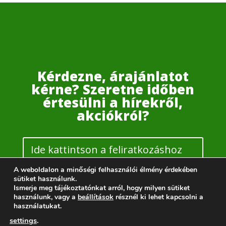
Kérdezne, árajánlatot
kérne? Szeretne időben
értesülni a hírekről,
akciókról?
Ide kattintson a feliratkozáshoz
vagy ajánlakéréshez
A weboldalon a minőségi felhasználói élmény érdekében
sütiket használunk.
Ismerje meg tájékoztatónkat arról, hogy milyen sütiket
használunk, vagy a
beállítások
résznél ki lehet kapcsolni a
használatukat.
settings
.
KHP Budapest | Motor: WordPress | Design: Elegant