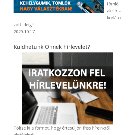
tömlő
akció –
korláto
zott ideig!!!
2025.10.17.
Küldhetünk Önnek hírlevelet?
Töltse ki a formot, hogy értesüljön friss híreinkről,
akcióinkról