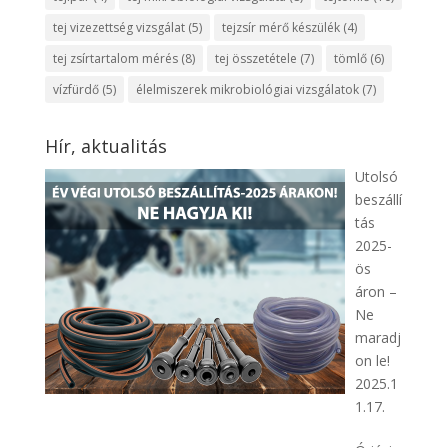
tej vizezettség vizsgálat
(5)
tejzsír mérő készülék
(4)
tej zsírtartalom mérés
(8)
tej összetétele
(7)
tömlő
(6)
vízfürdő
(5)
élelmiszerek mikrobiológiai vizsgálatok
(7)
Hír, aktualitás
Utolsó
beszállí
tás
2025-
ös
áron –
Ne
maradj
on le!
2025.1
1.17.