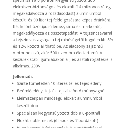
speciálisan a 0 ponton kiegyensúlyozott dob
élelmiszer-biztonságos és eloxált (14 mikronos réteg
megakadályozza a rozsdásodást) alumíniumból
készült, és 90 liter tej feldolgozására képes óránként.
Két különböző típusú lemez, sima és markolatú,
megakadályozza az összetapadást. A tejszíncsavarral
a tejszín vastagsága a tej minőségétől függően kb. 8%
és 12% között állítható be. Az alacsony zajszintű
motor hosszú, akár 500 üzemóra élettartamú. A
készülék stabil gumilábakon áll, és asztali rögzítésre is
alkalmas. 230V
Jellemzői:
Szinte törhetetlen 10 literes teljes tejes edény.
Beömlőedény, tej- és tejszínkiöntő műanyagból
Élelmiszeripari minőségű eloxált alumíniumból
készült dob
Speciálisan kiegyensúlyozott dob a 0-pontnál
Eloxált doblemezek (6 lapos és 7 bordázott)
Ki-be kapcsoló fröccsenésálló gumitömítéssel