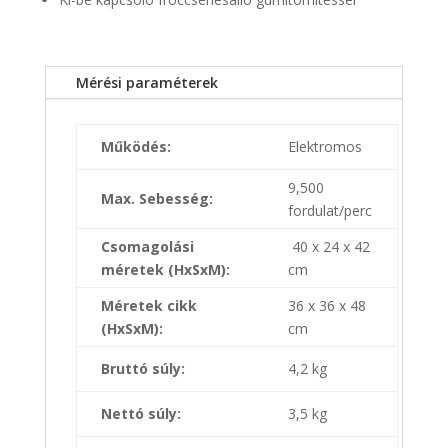
Mérési paraméterek
Működés:
Elektromos
9,500
Max. Sebesség:
fordulat/perc
Csomagolási
40 x 24 x 42
méretek (HxSxM):
cm
Méretek cikk
36 x 36 x 48
(HxSxM):
cm
Bruttó súly:
4,2 kg
Nettó súly:
3,5 kg