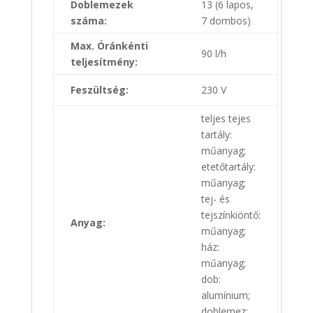
Doblemezek
13 (6 lapos,
száma:
7 dombos)
Max. Óránkénti
90 l/h
teljesítmény:
Feszültség:
230 V
teljes tejes
tartály:
műanyag;
etetőtartály:
műanyag;
tej- és
tejszínkiöntő:
Anyag:
műanyag;
ház:
műanyag;
dob:
alumínium;
doblemez: