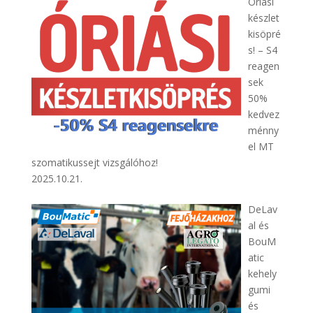
Óriási
készlet
kisöpré
s! – S4
reagen
sek
50%
kedvez
ménny
el MT
szomatikussejt vizsgálóhoz!
2025.10.21.
DeLav
al és
BouM
atic
kehely
gumi
és