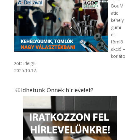
BouM
atic
kehely
gumi
és
tömlő
akció –
korláto
zott ideig!!!
2025.10.17.
Küldhetünk Önnek hírlevelet?