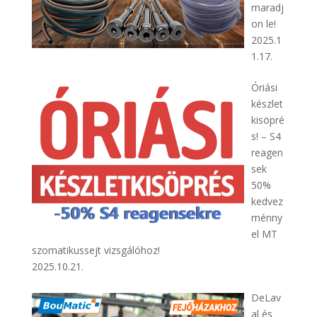
maradj
on le!
2025.1
1.17.
Óriási
készlet
kisöpré
s! – S4
reagen
sek
50%
kedvez
ménny
el MT
szomatikussejt vizsgálóhoz!
2025.10.21.
DeLav
al és