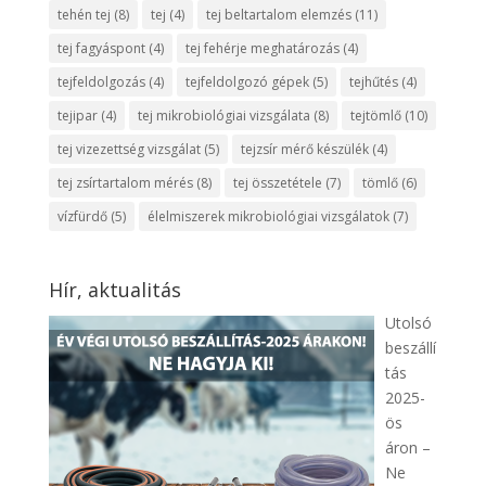
tehén tej
(8)
tej
(4)
tej beltartalom elemzés
(11)
tej fagyáspont
(4)
tej fehérje meghatározás
(4)
tejfeldolgozás
(4)
tejfeldolgozó gépek
(5)
tejhűtés
(4)
tejipar
(4)
tej mikrobiológiai vizsgálata
(8)
tejtömlő
(10)
tej vizezettség vizsgálat
(5)
tejzsír mérő készülék
(4)
tej zsírtartalom mérés
(8)
tej összetétele
(7)
tömlő
(6)
vízfürdő
(5)
élelmiszerek mikrobiológiai vizsgálatok
(7)
Hír, aktualitás
Utolsó
beszállí
tás
2025-
ös
áron –
Ne