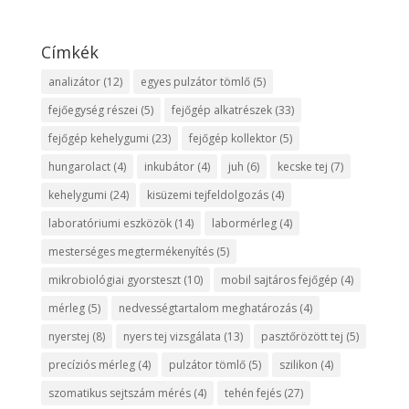
Címkék
analizátor
(12)
egyes pulzátor tömlő
(5)
fejőegység részei
(5)
fejőgép alkatrészek
(33)
fejőgép kehelygumi
(23)
fejőgép kollektor
(5)
hungarolact
(4)
inkubátor
(4)
juh
(6)
kecske tej
(7)
kehelygumi
(24)
kisüzemi tejfeldolgozás
(4)
laboratóriumi eszközök
(14)
labormérleg
(4)
mesterséges megtermékenyítés
(5)
mikrobiológiai gyorsteszt
(10)
mobil sajtáros fejőgép
(4)
mérleg
(5)
nedvességtartalom meghatározás
(4)
nyerstej
(8)
nyers tej vizsgálata
(13)
pasztőrözött tej
(5)
precíziós mérleg
(4)
pulzátor tömlő
(5)
szilikon
(4)
szomatikus sejtszám mérés
(4)
tehén fejés
(27)