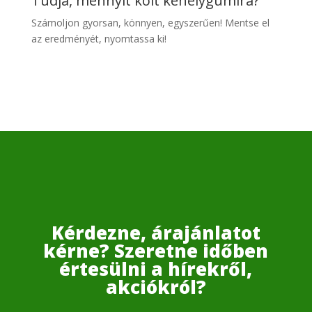
Tudja, mennyit költ kehelygumira?
Számoljon gyo
rsan, könnyen, egyszerűen! Mentse el
az eredményét, nyomtassa ki!
Kérdezne, árajánlatot
kérne? Szeretne időben
értesülni a hírekről,
akciókról?