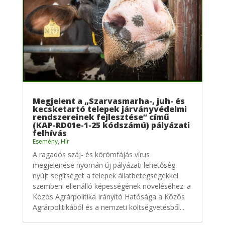
Megjelent a „Szarvasmarha-, juh- és
kecsketartó telepek járványvédelmi
rendszereinek fejlesztése” című
(KAP-RD01e-1-25 kódszámú) pályázati
felhívás
Esemény
,
Hír
A ragadós száj- és körömfájás vírus
megjelenése nyomán új pályázati lehetőség
nyújt segítséget a telepek állatbetegségekkel
szembeni ellenálló képességének növeléséhez: a
Közös Agrárpolitika Irányító Hatósága a Közös
Agrárpolitikából és a nemzeti költségvetésből...