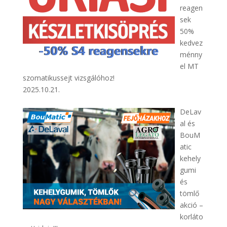
reagen
sek
50%
kedvez
ménny
el MT
szomatikussejt vizsgálóhoz!
2025.10.21.
DeLav
al és
BouM
atic
kehely
gumi
és
tömlő
akció –
korláto