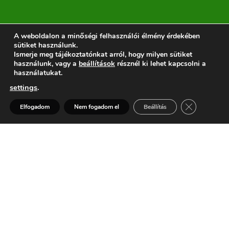
A weboldalon a minőségi felhasználói élmény érdekében
sütiket használunk.
Ismerje meg tájékoztatónkat arról, hogy milyen sütiket
használunk, vagy a
beállítások
résznél ki lehet kapcsolni a
Kérdezne, árajánlatot
használatukat.
kérne? Szeretne időben
settings
.
értesülni a hírekről,
Kérdése van? Segítünk >
akciókról?
Close GDPR 
Elfogadom
Nem fogadom el
Beállítás
Open
chaty
Ide kattintson a feliratkozáshoz
vagy ajánlakéréshez
KHP Budapest | Motor: WordPress | Design: Elegant