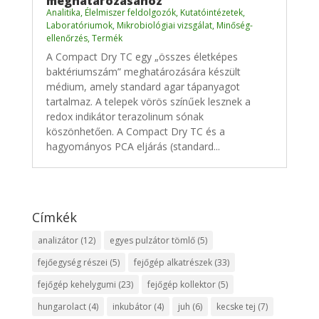
meghatározásához
Analitika
,
Élelmiszer feldolgozók
,
Kutatóintézetek
,
Laboratóriumok
,
Mikrobiológiai vizsgálat
,
Minőség-
ellenőrzés
,
Termék
A Compact Dry TC egy „összes életképes
baktériumszám” meghatározására készült
médium, amely standard agar tápanyagot
tartalmaz. A telepek vörös színűek lesznek a
redox indikátor terazolinum sónak
köszönhetően. A Compact Dry TC és a
hagyományos PCA eljárás (standard...
Címkék
analizátor
(12)
egyes pulzátor tömlő
(5)
fejőegység részei
(5)
fejőgép alkatrészek
(33)
fejőgép kehelygumi
(23)
fejőgép kollektor
(5)
hungarolact
(4)
inkubátor
(4)
juh
(6)
kecske tej
(7)