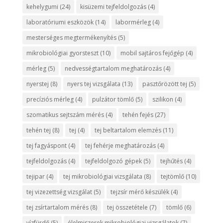
kehelygumi
(24)
kisüzemi tejfeldolgozás
(4)
laboratóriumi eszközök
(14)
labormérleg
(4)
mesterséges megtermékenyítés
(5)
mikrobiológiai gyorsteszt
(10)
mobil sajtáros fejőgép
(4)
mérleg
(5)
nedvességtartalom meghatározás
(4)
nyerstej
(8)
nyers tej vizsgálata
(13)
pasztőrözött tej
(5)
precíziós mérleg
(4)
pulzátor tömlő
(5)
szilikon
(4)
szomatikus sejtszám mérés
(4)
tehén fejés
(27)
tehén tej
(8)
tej
(4)
tej beltartalom elemzés
(11)
tej fagyáspont
(4)
tej fehérje meghatározás
(4)
tejfeldolgozás
(4)
tejfeldolgozó gépek
(5)
tejhűtés
(4)
tejipar
(4)
tej mikrobiológiai vizsgálata
(8)
tejtömlő
(10)
tej vizezettség vizsgálat
(5)
tejzsír mérő készülék
(4)
tej zsírtartalom mérés
(8)
tej összetétele
(7)
tömlő
(6)
vízfürdő
(5)
élelmiszerek mikrobiológiai vizsgálatok
(7)