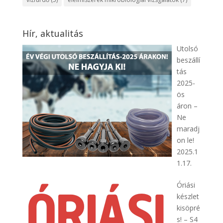
Hír, aktualitás
Utolsó
beszállí
tás
2025-
ös
áron –
Ne
maradj
on le!
2025.1
1.17.
Óriási
készlet
kisöpré
s! – S4