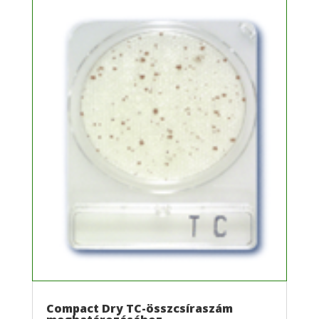
Compact Dry TC-összcsíraszám