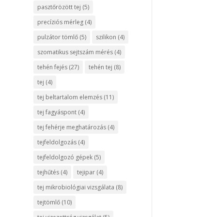
pasztőrözött tej
(5)
precíziós mérleg
(4)
pulzátor tömlő
(5)
szilikon
(4)
szomatikus sejtszám mérés
(4)
tehén fejés
(27)
tehén tej
(8)
tej
(4)
tej beltartalom elemzés
(11)
tej fagyáspont
(4)
tej fehérje meghatározás
(4)
tejfeldolgozás
(4)
tejfeldolgozó gépek
(5)
tejhűtés
(4)
tejipar
(4)
tej mikrobiológiai vizsgálata
(8)
tejtömlő
(10)