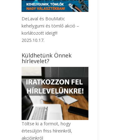
DeLaval és BouMatic
kehelygumi és tömlő akció –
korlátozott ideig!!!
2025.10.17.
Küldhetünk Önnek
hírlevelet?
Töltse ki a formot, hogy
értesüljön friss híreinkről,
akcióinkról