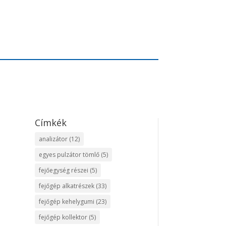
Címkék
analizátor
(12)
egyes pulzátor tömlő
(5)
fejőegység részei
(5)
fejőgép alkatrészek
(33)
fejőgép kehelygumi
(23)
fejőgép kollektor
(5)