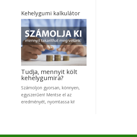
Kehelygumi kalkulátor
Tudja, mennyit költ
kehelygumira?
Számoljon gyo
rsan, könnyen,
egyszerűen! Mentse el az
eredményét, nyomtassa ki!