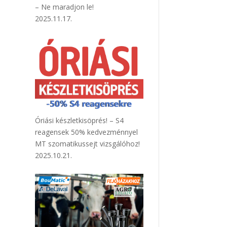
– Ne maradjon le!
2025.11.17.
Óriási készletkisöprés! – S4
reagensek 50% kedvezménnyel
MT szomatikussejt vizsgálóhoz!
2025.10.21.