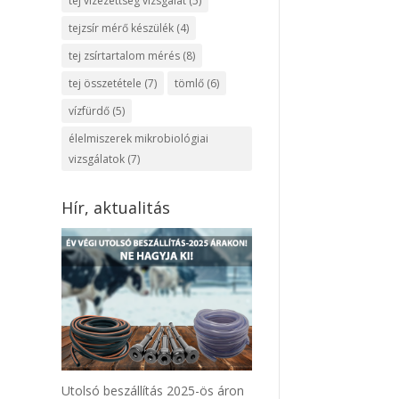
tej vizezettség vizsgálat
(5)
tejzsír mérő készülék
(4)
tej zsírtartalom mérés
(8)
tej összetétele
(7)
tömlő
(6)
vízfürdő
(5)
élelmiszerek mikrobiológiai
vizsgálatok
(7)
Hír, aktualitás
Utolsó beszállítás 2025-ös áron