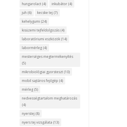
hungarolact
(4)
inkubátor
(4)
juh
(6)
kecske tej
(7)
kehelygumi
(24)
kisüzemi tejfeldolgozás
(4)
laboratóriumi eszközök
(14)
labormérleg
(4)
mesterséges megtermékenyítés
(5)
mikrobiológiai gyorsteszt
(10)
mobil sajtáros fejőgép
(4)
mérleg
(5)
nedvességtartalom meghatározás
(4)
nyerstej
(8)
nyers tej vizsgálata
(13)