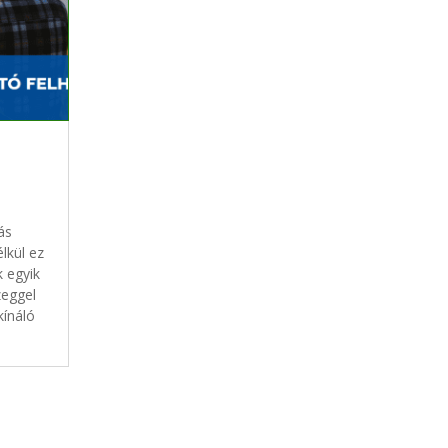
ás
lkül ez
 egyik
zeggel
kínáló