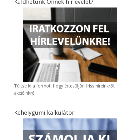
Küldhetünk Önnek hírlevelet?
Töltse ki a formot, hogy értesüljön friss híreinkről,
akcióinkról
Kehelygumi kalkulátor