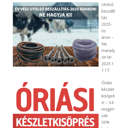
Utolsó
beszállí
tás
2025-
ös
áron –
Ne
maradj
on le!
2025.1
1.17.
Óriási
készlet
kisöpré
s! – S4
reagen
sek
50%