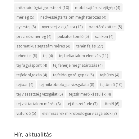
mikrobiológiai gyorsteszt
(10)
mobil sajtáros fejőgép
(4)
mérleg
(5)
nedvességtartalom meghatározás
(4)
nyerstej
(8)
nyers tej vizsgálata
(13)
pasztőrözött tej
(5)
precíziós mérleg
(4)
pulzátor tömlő
(5)
szilikon
(4)
szomatikus sejtszám mérés
(4)
tehén fejés
(27)
tehén tej
(8)
tej
(4)
tej beltartalom elemzés
(11)
tej fagyáspont
(4)
tej fehérje meghatározás
(4)
tejfeldolgozás
(4)
tejfeldolgozó gépek
(5)
tejhűtés
(4)
tejipar
(4)
tej mikrobiológiai vizsgálata
(8)
tejtömlő
(10)
tej vizezettség vizsgálat
(5)
tejzsír mérő készülék
(4)
tej zsírtartalom mérés
(8)
tej összetétele
(7)
tömlő
(6)
vízfürdő
(5)
élelmiszerek mikrobiológiai vizsgálatok
(7)
Hír, aktualitás