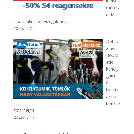
kedvez
ménny
el MT
szomatikussejt vizsgálóhoz!
2025.10.21.
DeLav
al és
BouM
atic
kehely
gumi
és
tömlő
akció –
korláto
zott ideig!!!
2025.10.17.