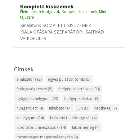
Komplett kisüzemek
Élelmiszer feldolgozók
,
Komplett kisüzemek
,
Mini
tejüzem
Kínálatunk KOMPLETT KISÜZEMEK
KIALAKÍTÁSÁRA SZEPARÁTOR I SAJTKÁD I
VAJKÖPÜLÉS
Címkék
analizátor
(12)
egyes pulzátor tömlő
(5)
fejőegység részei
(5)
fejőgép alkatrészek
(33)
fejőgép kehelygumi
(23)
fejőgép kollektor
(5)
hungarolact
(4)
inkubátor
(4)
juh
(6)
kecske tej
(7)
kehelygumi
(24)
kisüzemi tejfeldolgozás
(4)
laboratóriumi eszközök
(14)
labormérleg
(4)
mesterséges megtermékenyítés
(5)