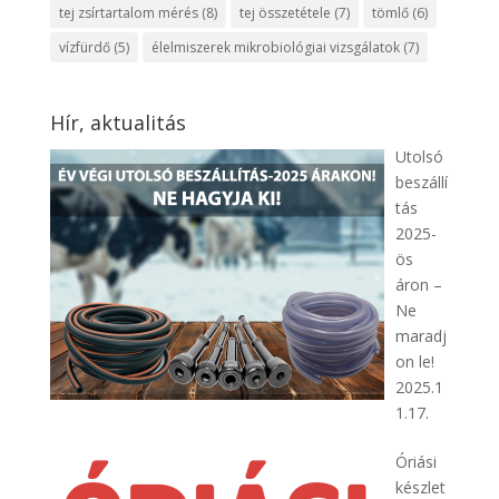
tej zsírtartalom mérés
(8)
tej összetétele
(7)
tömlő
(6)
vízfürdő
(5)
élelmiszerek mikrobiológiai vizsgálatok
(7)
Hír, aktualitás
Utolsó
beszállí
tás
2025-
ös
áron –
Ne
maradj
on le!
2025.1
1.17.
Óriási
készlet