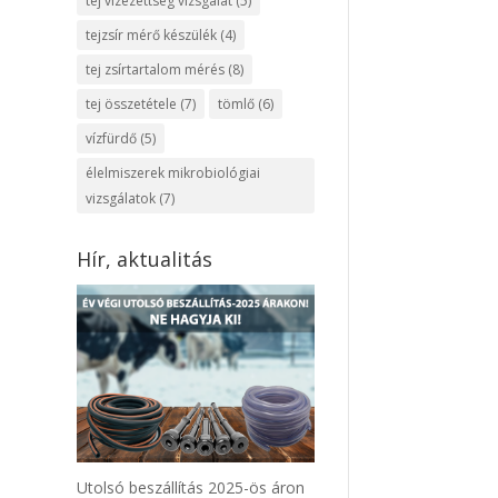
tej vizezettség vizsgálat
(5)
tejzsír mérő készülék
(4)
tej zsírtartalom mérés
(8)
tej összetétele
(7)
tömlő
(6)
vízfürdő
(5)
élelmiszerek mikrobiológiai
vizsgálatok
(7)
Hír, aktualitás
Utolsó beszállítás 2025-ös áron