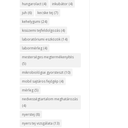
hungarolact
(4)
inkubátor
(4)
juh
(6)
kecske tej
(7)
kehelygumi
(24)
kisüzemi tejfeldolgozás
(4)
laboratóriumi eszközök
(14)
labormérleg
(4)
mesterséges megtermékenyítés
(5)
mikrobiológiai gyorsteszt
(10)
mobil sajtáros fejőgép
(4)
mérleg
(5)
nedvességtartalom meghatározás
(4)
nyerstej
(8)
nyers tej vizsgálata
(13)