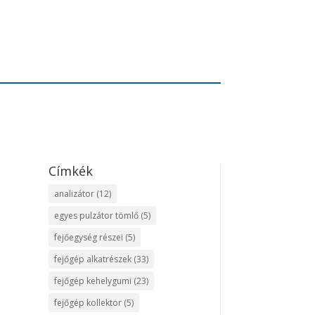
Címkék
analizátor
(12)
egyes pulzátor tömlő
(5)
fejőegység részei
(5)
fejőgép alkatrészek
(33)
fejőgép kehelygumi
(23)
fejőgép kollektor
(5)