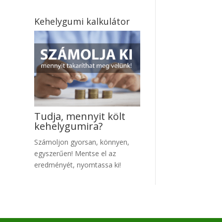
Kehelygumi kalkulátor
Tudja, mennyit költ
kehelygumira?
Számoljon gyo
rsan, könnyen,
egyszerűen! Mentse el az
eredményét, nyomtassa ki!