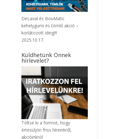
DeLaval és BouMatic
kehelygumi és tömlő akció –
korlátozott ideig!!!
2025.10.17.
Küldhetünk Önnek
hírlevelet?
Töltse ki a formot, hogy
értesüljön friss híreinkről,
akcióinkról