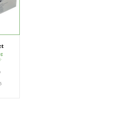
zt
ag
-
a
ő