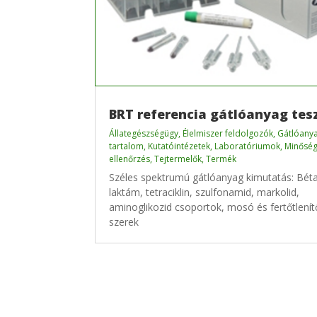
BRT referencia gátlóanyag tes
Állategészségügy
,
Élelmiszer feldolgozók
,
Gátlóany
tartalom
,
Kutatóintézetek
,
Laboratóriumok
,
Minőség
ellenőrzés
,
Tejtermelők
,
Termék
Széles spektrumú gátlóanyag kimutatás: Bét
laktám, tetraciklin, szulfonamid, markolid,
aminoglikozid csoportok, mosó és fertőtlenít
szerek