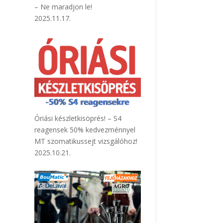
– Ne maradjon le!
2025.11.17.
Óriási készletkisöprés! – S4
reagensek 50% kedvezménnyel
MT szomatikussejt vizsgálóhoz!
2025.10.21.