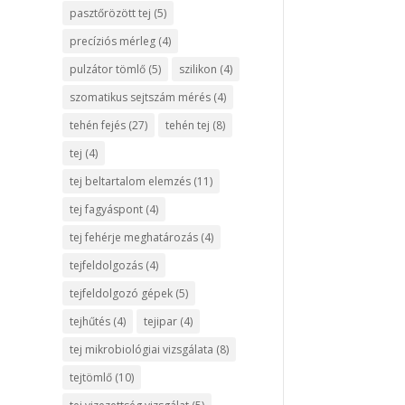
pasztőrözött tej
(5)
precíziós mérleg
(4)
pulzátor tömlő
(5)
szilikon
(4)
szomatikus sejtszám mérés
(4)
tehén fejés
(27)
tehén tej
(8)
tej
(4)
tej beltartalom elemzés
(11)
tej fagyáspont
(4)
tej fehérje meghatározás
(4)
tejfeldolgozás
(4)
tejfeldolgozó gépek
(5)
tejhűtés
(4)
tejipar
(4)
tej mikrobiológiai vizsgálata
(8)
tejtömlő
(10)