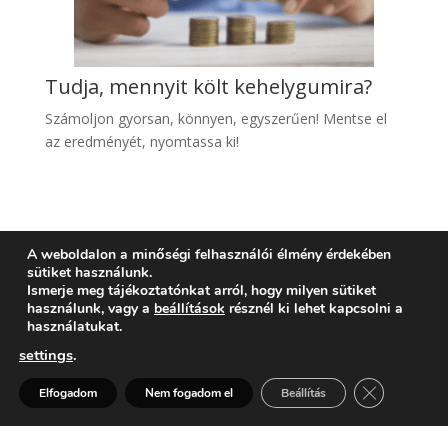
Tudja, mennyit költ kehelygumira?
Számoljon gyo
rsan, könnyen, egyszerűen! Mentse el
az eredményét, nyomtassa ki!
A weboldalon a minőségi felhasználói élmény érdekében
sütiket használunk.
Ismerje meg tájékoztatónkat arról, hogy milyen sütiket
használunk, vagy a
beállítások
résznél ki lehet kapcsolni a
használatukat.
settings
.
Kérdése van? Segítünk >
Close GDPR 
Elfogadom
Nem fogadom el
Beállítás
Kérdezne, árajánlatot
Open
chaty
kérne? Szeretne időben