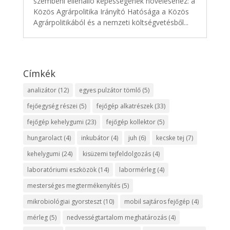
szembeni ellenálló képességének növeléséhez: a
Közös Agrárpolitika Irányító Hatósága a Közös
Agrárpolitikából és a nemzeti költségvetésből...
Címkék
analizátor
(12)
egyes pulzátor tömlő
(5)
fejőegység részei
(5)
fejőgép alkatrészek
(33)
fejőgép kehelygumi
(23)
fejőgép kollektor
(5)
hungarolact
(4)
inkubátor
(4)
juh
(6)
kecske tej
(7)
kehelygumi
(24)
kisüzemi tejfeldolgozás
(4)
laboratóriumi eszközök
(14)
labormérleg
(4)
mesterséges megtermékenyítés
(5)
mikrobiológiai gyorsteszt
(10)
mobil sajtáros fejőgép
(4)
mérleg
(5)
nedvességtartalom meghatározás
(4)