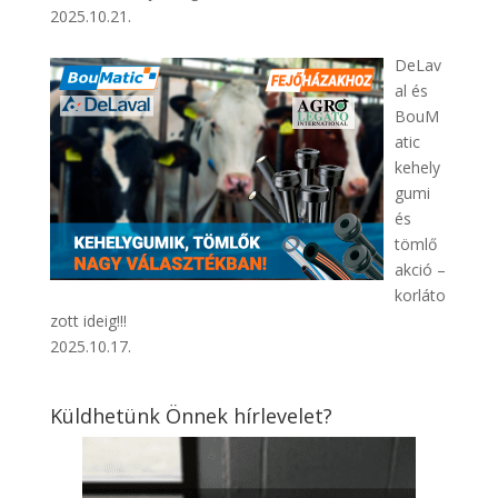
2025.10.21.
DeLav
al és
BouM
atic
kehely
gumi
és
tömlő
akció –
korláto
zott ideig!!!
2025.10.17.
Küldhetünk Önnek hírlevelet?