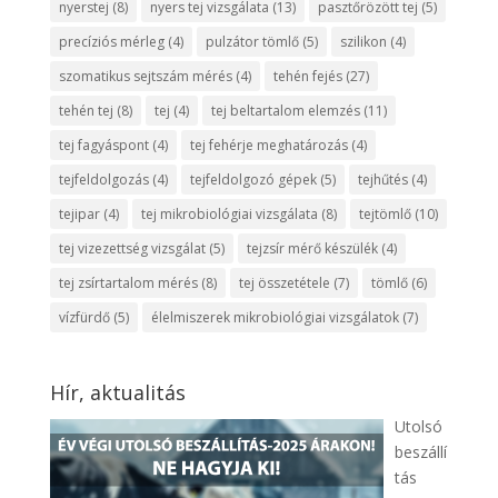
nyerstej
(8)
nyers tej vizsgálata
(13)
pasztőrözött tej
(5)
precíziós mérleg
(4)
pulzátor tömlő
(5)
szilikon
(4)
szomatikus sejtszám mérés
(4)
tehén fejés
(27)
tehén tej
(8)
tej
(4)
tej beltartalom elemzés
(11)
tej fagyáspont
(4)
tej fehérje meghatározás
(4)
tejfeldolgozás
(4)
tejfeldolgozó gépek
(5)
tejhűtés
(4)
tejipar
(4)
tej mikrobiológiai vizsgálata
(8)
tejtömlő
(10)
tej vizezettség vizsgálat
(5)
tejzsír mérő készülék
(4)
tej zsírtartalom mérés
(8)
tej összetétele
(7)
tömlő
(6)
vízfürdő
(5)
élelmiszerek mikrobiológiai vizsgálatok
(7)
Hír, aktualitás
Utolsó
beszállí
tás