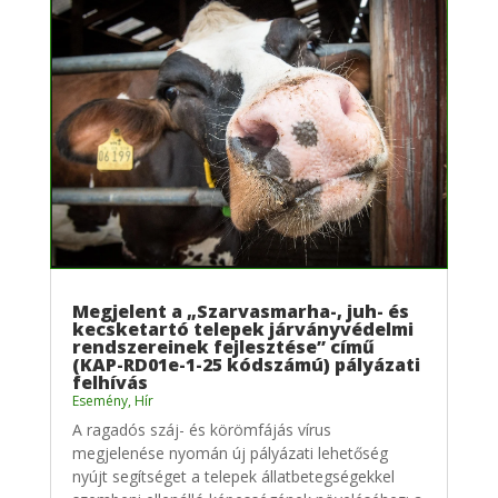
Megjelent a „Szarvasmarha-, juh- és
kecsketartó telepek járványvédelmi
rendszereinek fejlesztése” című
(KAP-RD01e-1-25 kódszámú) pályázati
felhívás
Esemény
,
Hír
A ragadós száj- és körömfájás vírus
megjelenése nyomán új pályázati lehetőség
nyújt segítséget a telepek állatbetegségekkel