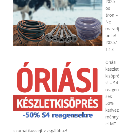
2025-
ös
áron –
Ne
maradj
on le!
2025.1
1.17.
Óriási
készlet
kisöpré
s! – S4
reagen
sek
50%
kedvez
ménny
el MT
szomatikussejt vizsgálóhoz!